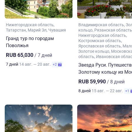
Нижегородская область
Владимирская область
Зо
Татарстан
Марий Эл
Чувашия
кольцо
Рязанская область
Нижегородская область
Гранд тур по городам
Костромская область
Поволжья
Ярославская область
Мал
Золотое кольцо
Московск
RUB 65,030
/ 7 дней
область
Ивановская обла
7 дней
14 авг. — 20 авг.
Звезда Руси. Путешеств
+2
Золотому кольцу из М
RUB 59,990
/ 8 дней
8 дней
15 авг. — 22 авг.
+1