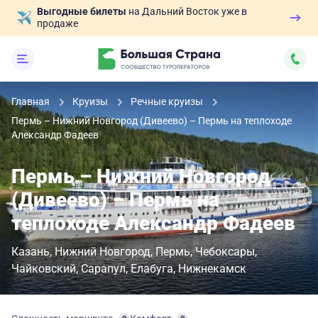
Выгодные билеты
на Дальний Восток уже в
продаже
Главная
Круизы
Речные круизы
Пермь – Нижний Новгород (Дивеево) – Пермь на теплоходе
Александр Фадеев
Пермь – Нижний Новгород
(Дивеево) – Пермь на
теплоходе Александр Фадеев
Казань
Нижний Новгород
Пермь
Чебоксары
Чайковский
Сарапул
Елабуга
Нижнекамск