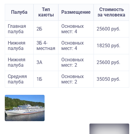
Тип
Стоимость
Палуба
Размещение
каюты
за человека
Главная
Основных
2Б
25600 руб.
палуба
мест: 4
Нижняя
3Б 4-
Основных
18250 руб.
палуба
местная
мест: 4
Нижняя
Основных
3А
25600 руб.
палуба
мест: 2
Средняя
Основных
1Б
35050 руб.
палуба
мест: 2