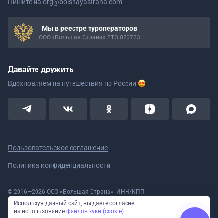
Пишите на
org@bolshayastrana.com
Мы в реестре туроператоров
ООО «Большая Страна» РТО 020723
Давайте дружить
Вдохновляем на путешествия
по России
Пользовательское соглашение
Политика конфиденциальности
© 2016—2026 ООО «Большая Страна». ИНН/КПП
5908078160/590801001 ОГРН 1185958020533
Используя данный сайт, вы даете согласие
Номер в реестре Роскомнадзора № 59-18-006319 (Приказ № 321 от
на использование
файлов куки (cookie)
11.10.2018)