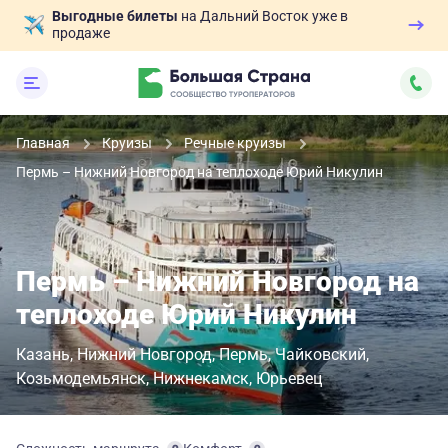
Выгодные билеты
на Дальний Восток уже в
продаже
Главная
Круизы
Речные круизы
Пермь – Нижний Новгород на теплоходе Юрий Никулин
Пермь – Нижний Новгород на
теплоходе Юрий Никулин
Казань
Нижний Новгород
Пермь
Чайковский
Козьмодемьянск
Нижнекамск
Юрьевец