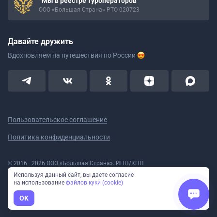
Мы в реестре туроператоров
ООО «Большая Страна» РТО 020723
Давайте дружить
Вдохновляем на путешествия
по России
Пользовательское соглашение
Политика конфиденциальности
© 2016—2026 ООО «Большая Страна». ИНН/КПП
5908078160/590801001 ОГРН 1185958020533
Используя данный сайт, вы даете согласие
Номер в реестре Роскомнадзора № 59-18-006319 (Приказ № 321 от
на использование
файлов куки (cookie)
11.10.2018)
Полное или частичное копирование изображений и текстов возможно
OK
только с указанием активной ссылки на сайт Большая Страна.