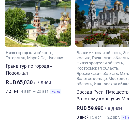
Нижегородская область
Владимирская область
Зо
Татарстан
Марий Эл
Чувашия
кольцо
Рязанская область
Нижегородская область
Гранд тур по городам
Костромская область
Поволжья
Ярославская область
Мал
Золотое кольцо
Московск
RUB 65,030
/ 7 дней
область
Ивановская обла
7 дней
14 авг. — 20 авг.
Звезда Руси. Путешеств
+2
Золотому кольцу из М
RUB 59,990
/ 8 дней
8 дней
15 авг. — 22 авг.
+1