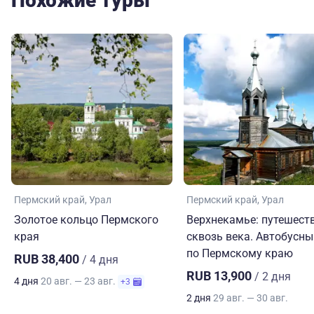
Похожие туры
Пермский край
Урал
Пермский край
Урал
Золотое кольцо Пермского
Верхнекамье: путешест
края
сквозь века. Автобусны
по Пермскому краю
RUB 38,400
/ 4 дня
RUB 13,900
/ 2 дня
4 дня
20 авг. — 23 авг.
+3
2 дня
29 авг. — 30 авг.