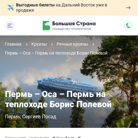
Выгодные билеты
на Дальний Восток уже в
продаже
Главная
Круизы
Речные круизы
Пермь – Оса – Пермь на теплоходе Борис Полевой
Пермь – Оса – Пермь на
теплоходе Борис Полевой
Пермь
Сергиев Посад