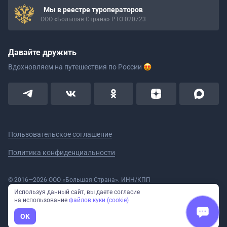
Мы в реестре туроператоров
ООО «Большая Страна» РТО 020723
Давайте дружить
Вдохновляем на путешествия
по России
Пользовательское соглашение
Политика конфиденциальности
© 2016—2026 ООО «Большая Страна». ИНН/КПП
5908078160/590801001 ОГРН 1185958020533
Используя данный сайт, вы даете согласие
Номер в реестре Роскомнадзора № 59-18-006319 (Приказ № 321 от
на использование
файлов куки (cookie)
11.10.2018)
Полное или частичное копирование изображений и текстов возможно
OK
только с указанием активной ссылки на сайт Большая Страна.