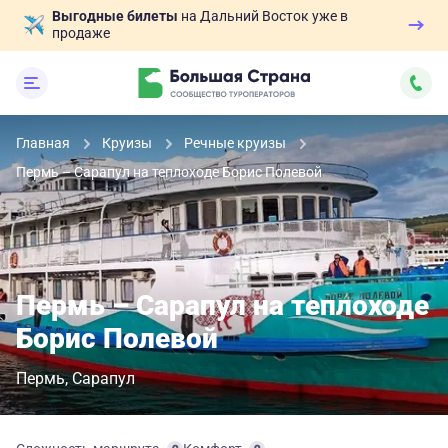
Выгодные билеты
на Дальний Восток уже в
продаже
Главная
Круизы
Речные круизы
Пермь – Сарапул на теплоходе Борис Полевой
Пермь – Сарапул на теплоходе
Борис Полевой
Пермь
Сарапул