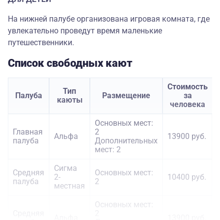
На нижней палубе организована игровая комната, где
увлекательно проведут время маленькие
путешественники.
Список свободных кают
Стоимость
Тип
Палуба
Размещение
за
каюты
человека
Основных мест:
Главная
2
Альфа
13900 руб.
палуба
Дополнительных
мест: 2
Сигма
Средняя
Основных мест:
2-
10400 руб.
палуба
2
местная
Основных мест:
Средняя
2
Альфа
13900 руб.