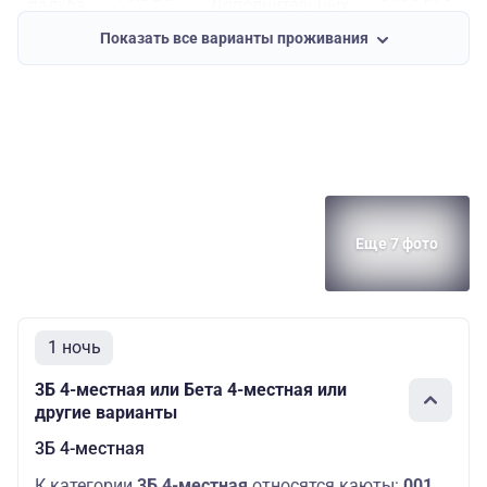
палуба
Дополнительных
мест: 2
Показать все варианты проживания
Сигма
Средняя
Основных мест:
1-
16300 руб.
палуба
1
местная
Еще 7 фото
1 ночь
3Б 4-местная или Бета 4-местная или
другие варианты
3Б 4-местная
К категории
3Б 4-местная
относятся каюты:
001,