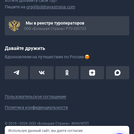
Хотите добавить свой тур?
Пишите на
org@bolshayastrana.com
Мы в реестре туроператоров
ООО «Большая Страна» РТО 020723
Давайте дружить
Вдохновляем на путешествия
по России
Пользовательское соглашение
Политика конфиденциальности
© 2016—2026 ООО «Большая Страна». ИНН/КПП
5908078160/590801001 ОГРН 1185958020533
Используя данный сайт, вы даете согласие
Номер в реестре Роскомнадзора № 59-18-006319 (Приказ № 321 от