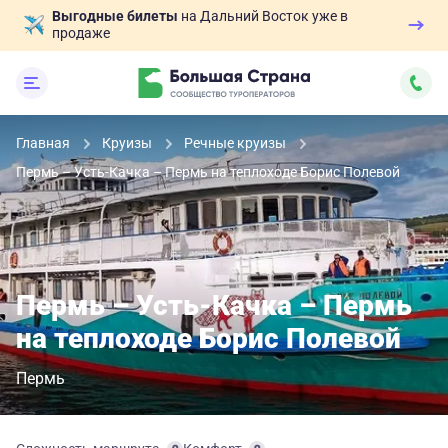
Выгодные билеты
на Дальний Восток уже в
продаже
Главная
Круизы
Речные круизы
Пермь – Усть-Качка – Пермь на теплоходе Борис Полевой
Пермь – Усть-Качка – Пермь
на теплоходе Борис Полевой
Пермь