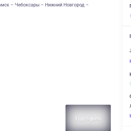
амск – Чебоксары – Нижний Новгород –
Еще 5 фото