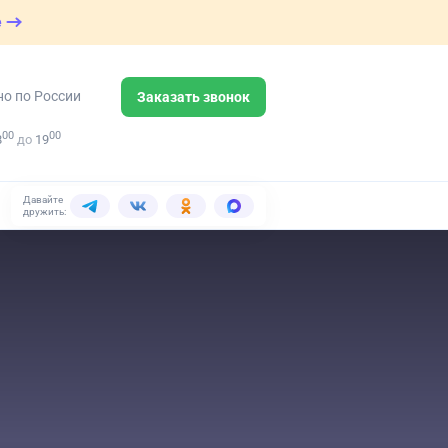
е
но по России
Заказать звонок
00
00
8
до
19
Давайте
дружить: