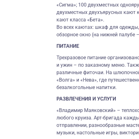
«Сигма»; 100 двухместных однояру
двухместных двухъярусных кают к
кают класса «Бета».
Во всех каютах: шкаф для одежды, 
обзорное окно (на нижней палубе 
ПИТАНИЕ
Трехразовое питание организовано
и ужин – по заказному меню. Так
различные фиточаи. На шлюпочной
«Волга» и «Нева», где путешествен
безалкогольные напитки.
РАЗВЛЕЧЕНИЯ И УСЛУГИ
«Владимир Маяковский» – теплоход
любого круиза. Арт-бригада кажды
отправлении, разнообразные масте
музыки, настольные игры, виктори