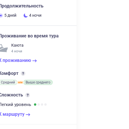
Продолжительность
5 дней
4 ночи
Проживание во время тура
Каюта
4 ночи
К проживанию
Комфорт
Средний
Выше среднего
Сложность
Легкий
уровень
К маршруту