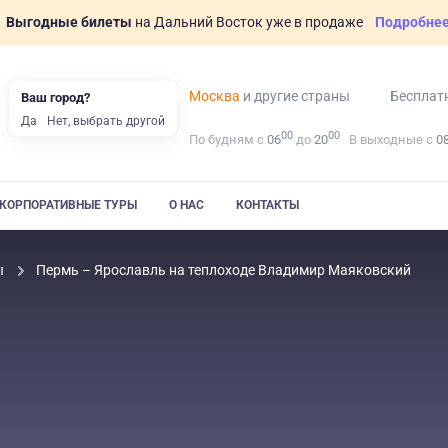
Выгодные билеты
на Дальний Восток уже в продаже
Подробне
Москва
и другие страны
Бесплат
Ваш город?
Да
Нет, выбрать другой
00
00
По будням с
06
до
20
В выходные с
0
КОРПОРАТИВНЫЕ ТУРЫ
О НАС
КОНТАКТЫ
ы
Пермь – Ярославль на теплоходе Владимир Маяковский