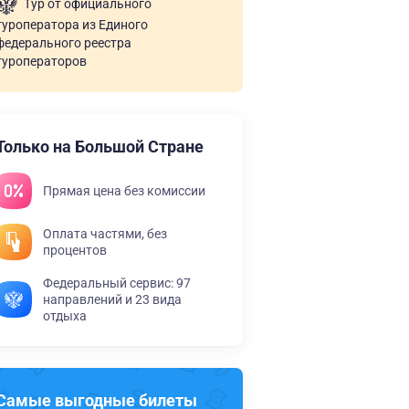
Тур от официального
туроператора из Единого
федерального реестра
туроператоров
Только на Большой Стране
Прямая цена без комиссии
Оплата частями, без
процентов
Федеральный сервис: 97
направлений и 23 вида
отдыха
Самые выгодные билеты