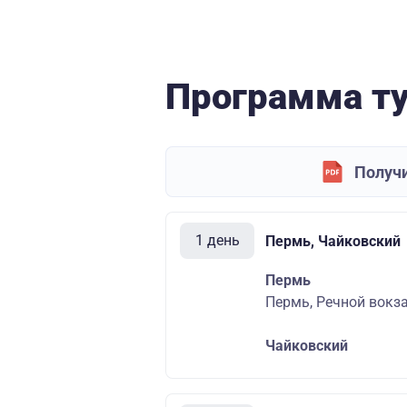
Программа т
Получи
1 день
Пермь, Чайковский
Пермь
Пермь, Речной вокза
Чайковский