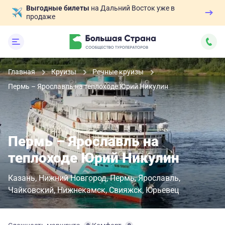
Выгодные билеты
на Дальний Восток уже в
продаже
Главная
Круизы
Речные круизы
Пермь – Ярославль на теплоходе Юрий Никулин
Пермь – Ярославль на
теплоходе Юрий Никулин
Казань
Нижний Новгород
Пермь
Ярославль
Чайковский
Нижнекамск
Свияжск
Юрьевец