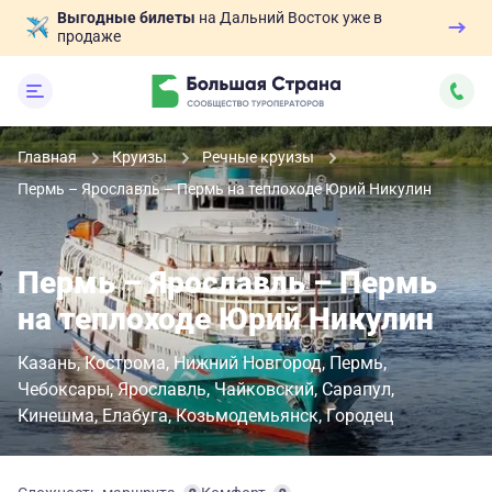
Выгодные билеты
на Дальний Восток уже в
продаже
Главная
Круизы
Речные круизы
Пермь – Ярославль – Пермь на теплоходе Юрий Никулин
Пермь – Ярославль – Пермь
на теплоходе Юрий Никулин
Казань
Кострома
Нижний Новгород
Пермь
Чебоксары
Ярославль
Чайковский
Сарапул
Кинешма
Елабуга
Козьмодемьянск
Городец