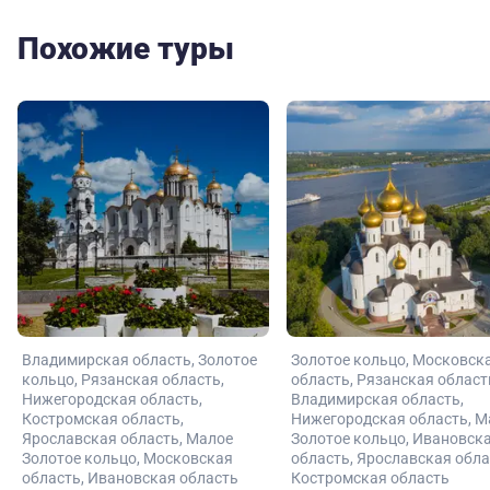
Похожие туры
Владимирская область
Золотое
Золотое кольцо
Московск
кольцо
Рязанская область
область
Рязанская област
Нижегородская область
Владимирская область
Костромская область
Нижегородская область
М
Ярославская область
Малое
Золотое кольцо
Ивановск
Золотое кольцо
Московская
область
Ярославская обла
область
Ивановская область
Костромская область