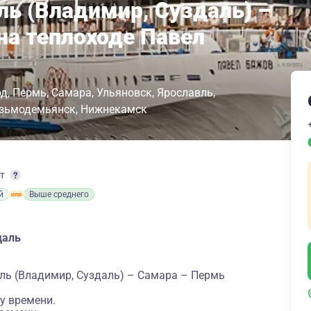
ль (Владимир, Суздаль) –
на теплоходе Павел
од
Пермь
Самара
Ульяновск
Ярославль
зьмодемьянск
Нижнекамск
рт
й
Выше среднего
даль
ль (Владимир, Суздаль) – Самара – Пермь
у времени.