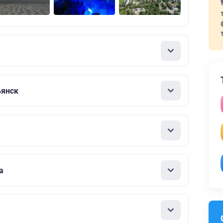
ьянск
а