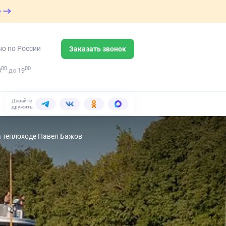
е
но по России
Заказать звонок
00
00
8
до
19
Давайте
дружить:
а теплоходе Павел Бажов