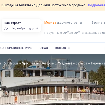
Выгодные билеты
на Дальний Восток уже в продаже
Подробне
Москва
и другие страны
Бесплат
Ваш город?
Да
Нет, выбрать другой
00
00
По будням с
06
до
20
В выходные с
0
КОРПОРАТИВНЫЕ ТУРЫ
О НАС
КОНТАКТЫ
ы
Пермь – Ярославль (Владимир, Суздаль) – Самара – Пермь н