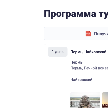
Программа т
Получи
1 день
Пермь, Чайковский
Пермь
Пермь, Речной вокза
Чайковский