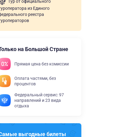
Тур от официального
туроператора из Единого
федерального реестра
туроператоров
Только на Большой Стране
Прямая цена без комиссии
Оплата частями, без
процентов
Федеральный сервис: 97
направлений и 23 вида
отдыха
Самые выгодные билеты