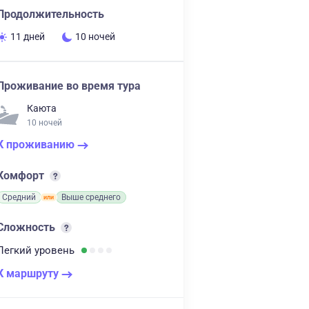
Продолжительность
11 дней
10 ночей
Проживание во время тура
Каюта
10 ночей
К проживанию
Комфорт
Средний
Выше среднего
Сложность
Легкий
уровень
К маршруту