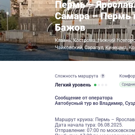
Пермь – Ярослав
Самара – Пермь 
Бажов
Казань
Кострома
Нижний Новгор
Чайковский
Сарапул
Кинешма
Ко
Сложность маршрута
Комфо
Легкий
уровень
Средни
Сообщение от оператора
Автобусный тур во Владимир, Суз
Маршрут круиза: Пермь – Ярослав
Дата начала тура: 06.08.2025.
Отправление: 07:00 по московском