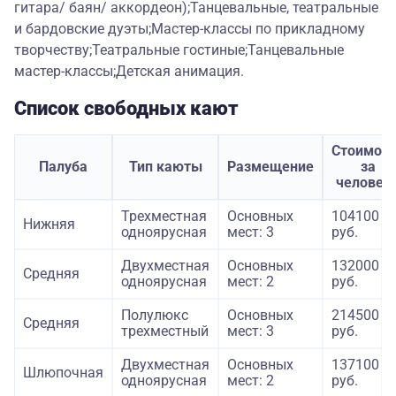
гитара/ баян/ аккордеон);Танцевальные, театральные
и бардовские дуэты;Мастер-классы по прикладному
творчеству;Театральные гостиные;Танцевальные
мастер-классы;Детская анимация.
Список свободных кают
Стоимост
Палуба
Тип каюты
Размещение
за
человек
Трехместная
Основных
104100
Нижняя
одноярусная
мест: 3
руб.
Двухместная
Основных
132000
Средняя
одноярусная
мест: 2
руб.
Полулюкс
Основных
214500
Средняя
трехместный
мест: 3
руб.
Двухместная
Основных
137100
Шлюпочная
одноярусная
мест: 2
руб.