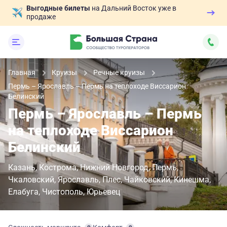
Выгодные билеты
на Дальний Восток уже в
продаже
Главная
Круизы
Речные круизы
Пермь – Ярославль – Пермь на теплоходе Виссарион
Белинский
Пермь – Ярославль – Пермь
на теплоходе Виссарион
Белинский
Казань
Кострома
Нижний Новгород
Пермь
Чкаловский
Ярославль
Плес
Чайковский
Кинешма
Елабуга
Чистополь
Юрьевец