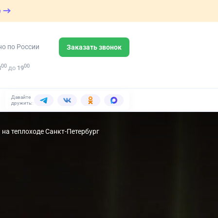
е
но по России
Заказать звонок
00
00
8
до
19
Давайте
дружить:
 на теплоходе Санкт-Петербург