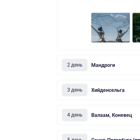
2 день
Мандроги
3 день
Хийденсельга
4 день
Валаам, Коневец
5 день