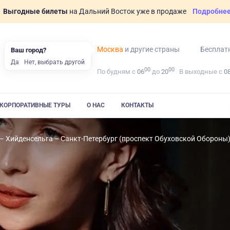
Выгодные билеты
на Дальний Восток уже в продаже
Подробне
Москва
и другие страны
Бесплат
Ваш город?
Да
Нет, выбрать другой
00
00
По будням с
06
до
20
В выходные с
0
КОРПОРАТИВНЫЕ ТУРЫ
О НАС
КОНТАКТЫ
– Хийденсельга – Санкт-Петербург (проспект Обуховской Обороны)