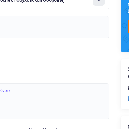
роспект Обуховской Обороны)
рбург»