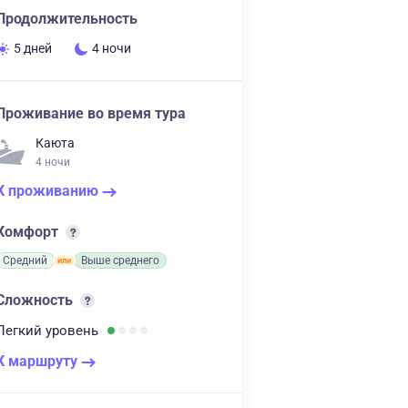
Продолжительность
5 дней
4 ночи
Проживание во время тура
Каюта
4 ночи
К проживанию
Комфорт
Средний
Выше среднего
Сложность
Легкий
уровень
К маршруту