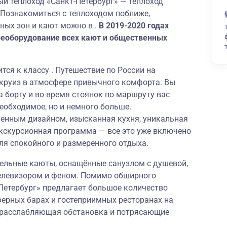
 теплоход «Санкт-Петербург» — теплоход
. Познакомиться с теплоходом поближе,
ных зон и кают можно в .
В 2019-2020 годах
реоборудование всех кают и общественных
тся к классу . Путешествие по России на
 круиз в атмосфере привычного комфорта. Вы
а борту и во время стоянок по маршруту вас
необходимое, но и немного больше.
енным дизайном, изысканная кухня, уникальная
экскурсионная программа — все это уже включено
ля спокойного и размеренного отдыха.
ельные каюты, оснащённые санузлом с душевой,
елевизором и феном. Помимо обширного
Петербург» предлагает большое количество
ферных барах и гостеприимных ресторанах на
, расслабляющая обстановка и потрясающие