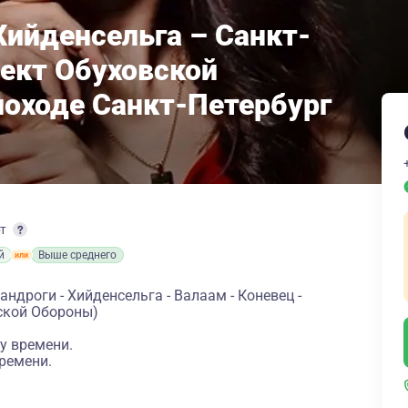
Хийденсельга – Санкт-
пект Обуховской
лоходе Санкт-Петербург
рт
й
Выше среднего
ндроги - Хийденсельга - Валаам - Коневец -
ской Обороны)
у времени.
ремени.