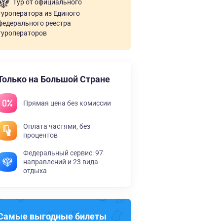
Тур от официального
туроператора из Единого
федерального реестра
туроператоров
Только на Большой Стране
Прямая цена без комиссии
Оплата частями, без
процентов
Федеральный сервис: 97
направлений и 23 вида
отдыха
Самые выгодные билеты