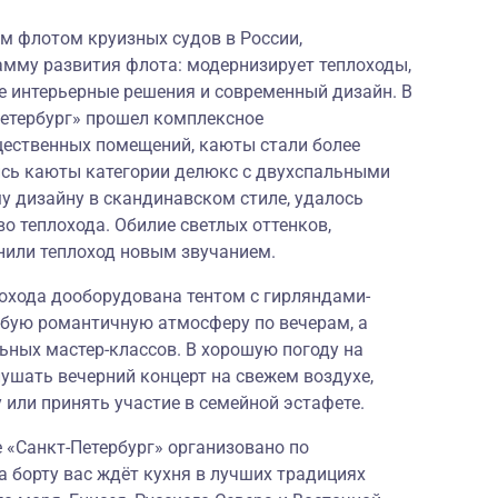
 флотом круизных судов в России,
мму развития флота: модернизирует теплоходы,
е интерьерные решения и современный дизайн. В
Петербург» прошел комплексное
щественных помещений, каюты стали более
сь каюты категории делюкс с двухспальными
у дизайну в скандинавском стиле, удалось
о теплохода. Обилие светлых оттенков,
нили теплоход новым звучанием.
лохода дооборудована тентом с гирляндами-
бую романтичную атмосферу по вечерам, а
ьных мастер-классов. В хорошую погоду на
ушать вечерний концерт на свежем воздухе,
 или принять участие в семейной эстафете.
е «Санкт-Петербург» организовано по
а борту вас ждёт кухня в лучших традициях