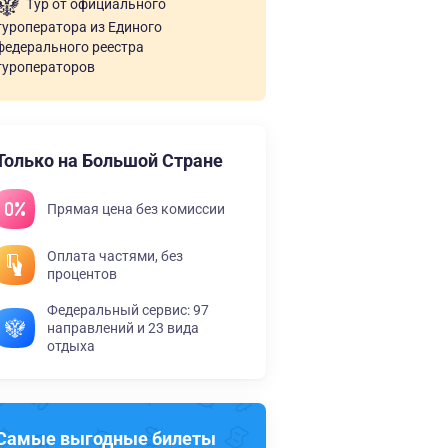
Тур от официального
туроператора из Единого
федерального реестра
туроператоров
Только на Большой Стране
Прямая цена без комиссии
Оплата частями, без
процентов
Федеральный сервис: 97
направлений и 23 вида
отдыха
Самые выгодные билеты