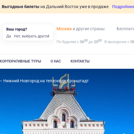
Выгодные билеты
на Дальний Восток уже в продаже
Подробне
Москва
и другие страны
Бесплат
Ваш город?
Да
Нет, выбрать другой
00
00
По будням с
06
до
20
В выходные с
0
КОРПОРАТИВНЫЕ ТУРЫ
О НАС
КОНТАКТЫ
– Нижний Новгород на теплоходе Кронштадт