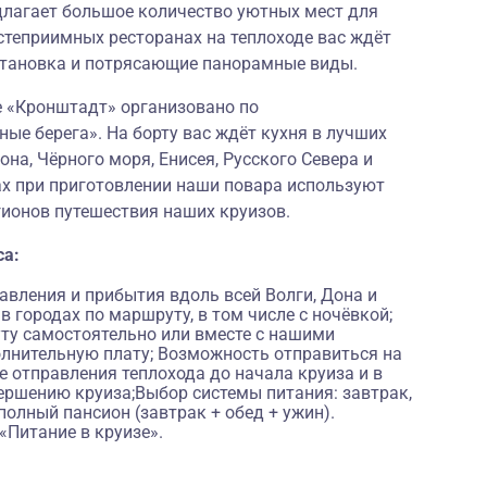
длагает большое количество уютных мест для
степриимных ресторанах на теплоходе вас ждёт
становка и потрясающие панорамные виды.
е «Кронштадт» организовано по
ные берега
». На борту вас ждёт кухня в лучших
на, Чёрного моря, Енисея, Русского Севера и
ах при приготовлении наши повара используют
гионов путешествия наших круизов.
са:
вления и прибытия вдоль всей Волги, Дона и
 городах по маршруту, в том числе с ночёвкой;
ту самостоятельно или вместе с нашими
лнительную плату; Возможность отправиться на
 отправления теплохода до начала круиза и в
ершению круиза;Выбор системы питания: завтрак,
полный пансион (завтрак + обед + ужин).
«Питание в круизе».