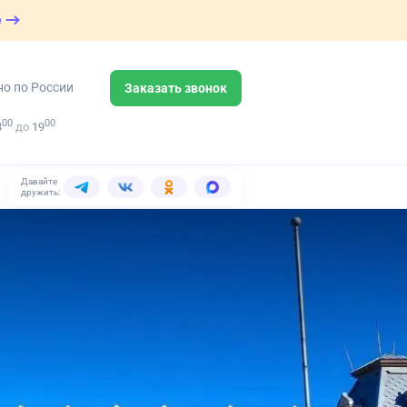
е
но по России
Заказать звонок
00
00
8
до
19
Давайте
дружить: