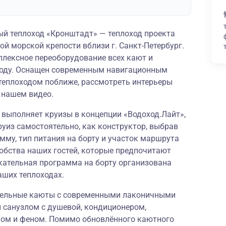
й теплоход «Кронштадт» — теплоход проекта
ой морской крепости вблизи г. Санкт-Петербург.
плексное переоборудование всех кают и
году. Оснащен современным навигационным
теплоходом поближе, рассмотреть интерьеры
в
нашем видео
.
» выполняет круизы в концепции
«Водоход.Лайт»
,
руиз самостоятельно, как конструктор, выбрав
му, тип питания на борту и участок маршрута
обства наших гостей, которые предпочитают
кательная программа на борту организована
аших теплоходах.
бельные каюты с современными лаконичными
 санузлом с душевой, кондиционером,
фом и феном. Помимо обновлённого каютного