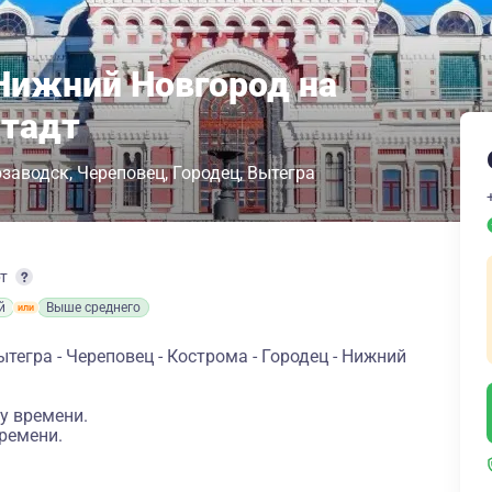
Нижний Новгород на
штадт
озаводск
Череповец
Городец
Вытегра
рт
й
Выше среднего
тегра - Череповец - Кострома - Городец - Нижний
у времени.
ремени.