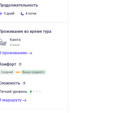
Продолжительность
5 дней
4 ночи
Проживание во время тура
Каюта
4 ночи
К проживанию
Комфорт
Средний
Выше среднего
Сложность
Легкий
уровень
К маршруту