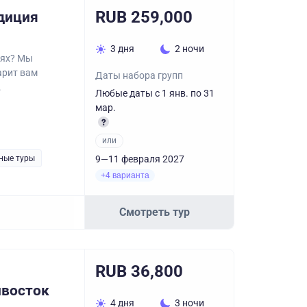
RUB 259,000
диция
3 дня
2 ночи
иях? Мы
арит вам
Даты набора групп
.
Любые даты с 1 янв. по 31
мар.
или
ные туры
9—11 февраля 2027
+4 варианта
Смотреть тур
RUB 36,800
ивосток
4 дня
3 ночи