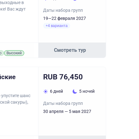
 выходные в
ке! Вас ждут
Даты набора групп
19—22 февраля 2027
+4 варианта
Смотреть тур
о
Высокий
RUB 76,450
йские
6 дней
5 ночей
 упустите шанс
ской сакуры),
Даты набора групп
30 апреля — 5 мая 2027