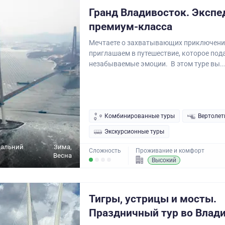
Гранд Владивосток. Экспе
премиум-класса
Мечтаете о захватывающих приключен
приглашаем в путешествие, которое под
незабываемые эмоции. В этом туре вы..
Комбинированные туры
Вертолет
Экскурсионные туры
Дальний
Зима,
Сложность
Проживание и комфорт
Весна
Высокий
Тигры, устрицы и мосты.
Праздничный тур во Влад