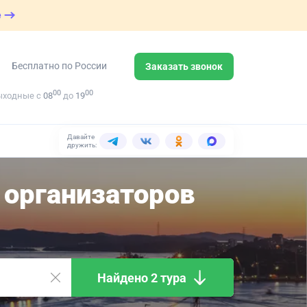
е
Бесплатно по России
Заказать звонок
00
00
ыходные с
08
до
19
Давайте
дружить:
организаторов
Найдено 2 тура