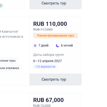
Смотреть тур
о
RUB 110,000
RUB 117,000
й Камчатке!
Раннее бронирование тура
х источниках в
7 дней
6 ночей
Даты набора групп
онные туры
6—12 апреля 2027
+10 вариантов
чьих упряжках
Смотреть тур
RUB 67,000
RUB 72,000