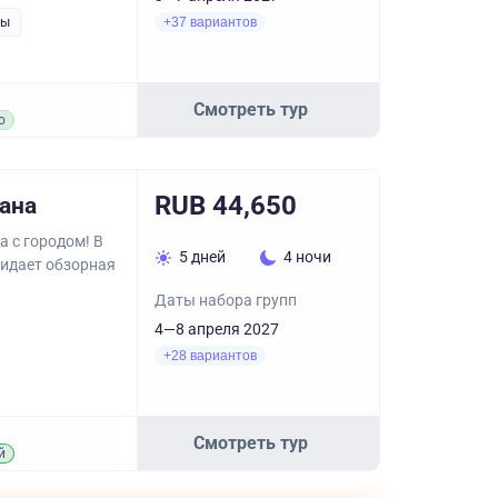
ры
+37 вариантов
Смотреть тур
о
RUB 44,650
еана
 с городом! В
5 дней
4 ночи
жидает обзорная
Даты набора групп
4—8 апреля 2027
+28 вариантов
Смотреть тур
й