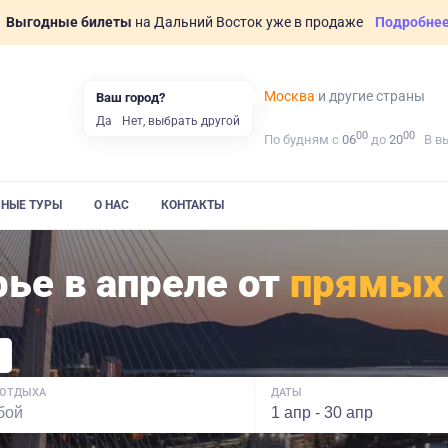
Выгодные билеты
на Дальний Восток уже в продаже
Подробне
Москва
и другие страны
Ваш город?
Да
Нет, выбрать другой
00
00
По будням с
06
до
20
В в
ВНЫЕ ТУРЫ
О НАС
КОНТАКТЫ
ье в апреле от
прямых
 ОТДЫХА
ДАТЫ