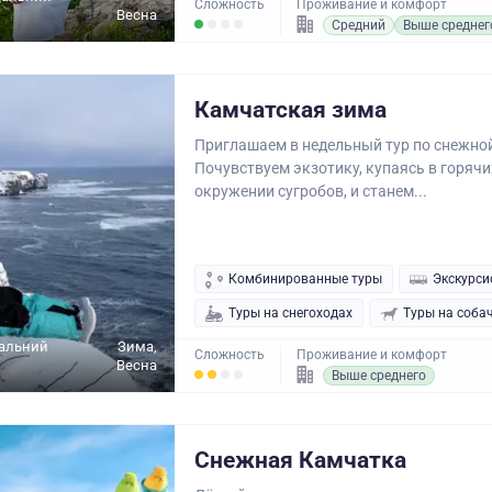
Сложность
Проживание и комфорт
Весна
Средний
Выше среднег
Камчатская зима
Приглашаем в недельный тур по снежно
Почувствуем экзотику, купаясь в горячи
окружении сугробов, и станем...
Комбинированные туры
Экскурси
Туры на снегоходах
Туры на соба
Дальний
Зима,
Сложность
Проживание и комфорт
Весна
Выше среднего
Снежная Камчатка