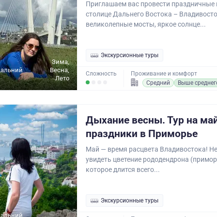
Приглашаем вас провести праздничные
столице Дальнего Востока – Владивосто
великолепные мосты, яркое солнце...
Экскурсионные туры
Зима,
Дальний
Весна,
Сложность
Проживание и комфорт
Лето
Средний
Выше среднег
Дыхание весны. Тур на ма
праздники в Приморье
Май — время расцвета Владивостока! Не
увидеть цветение рододендрона (примор
которое длится всего...
Экскурсионные туры
Дальний