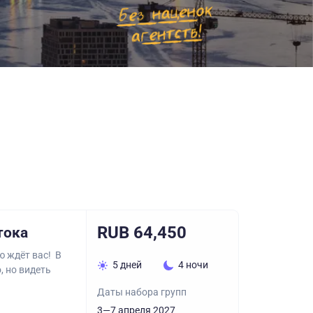
RUB 64,450
тока
 ждёт вас! В
5 дней
4 ночи
, но видеть
Даты набора групп
3—7 апреля 2027