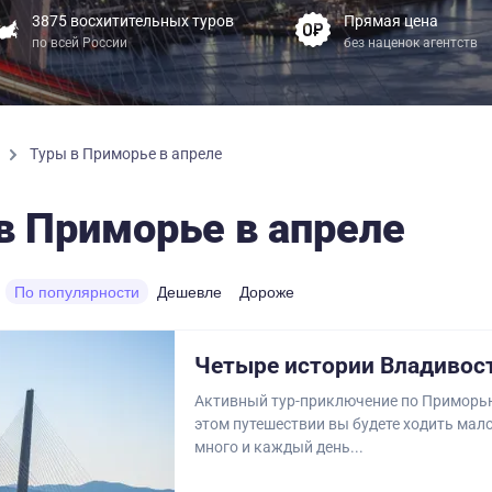
3875 восхитительных туров
Прямая цена
по всей России
без наценок агентств
Туры в Приморье в апреле
в Приморье в апреле
По популярности
Дешевле
Дороже
Четыре истории Владивос
Активный тур-приключение по Приморью
этом путешествии вы будете ходить мало
много и каждый день...