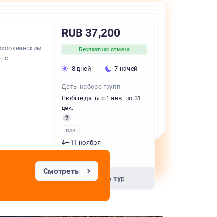
RUB 37,200
Тихоокеанским
Бесплатная отмена
ь с
8 дней
7 ночей
Даты набора групп
Любые даты с 1 янв. по 31
дек.
или
4—11 ноября
+16 вариантов
Смотреть
Смотреть тур