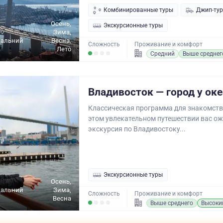
Комбинированные туры
Джип-ту
Осень,
Экскурсионные туры
Зима,
Дальний
Весна,
Сложность
Проживание и комфорт
Лето
Средний
Выше среднег
Владивосток — город у ок
Классическая программа для знакомства
этом увлекательном путешествии вас о
экскурсия по Владивостоку...
Экскурсионные туры
Осень,
Дальний
Зима,
Сложность
Проживание и комфорт
Весна
Выше среднего
Высоки