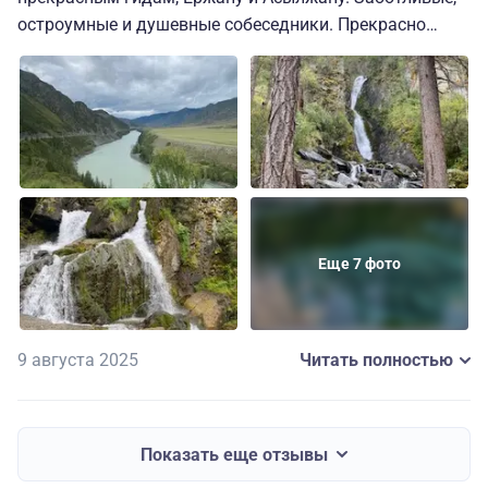
остроумные и душевные собеседники. Прекрасно
знающие местность, интересные рассказчики,
которые провели нас по заповедным местам этого
красивейшего региона России и просто влюбили в
этот удивительный и многоликий край. В который
теперь хочется возвращаться и возвращаться. Домой
вылетаем по настоящему отдохнувшими и полными
незабываемых впечатлений!
Еще 7 фото
9 августа 2025
Читать полностью
Показать еще отзывы