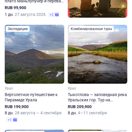
плато Маньпупунер и перевал
Дятлова
RUB 99,900
1 дн.
27 августа 2026
+2
Экспедиции
Комбинированные туры
Урал
Урал
Вертолетное путешествие к
Тыкотлова — заповедная река
Пирамиде Урала
Уральских гор. Тур на
Приполярный Урал
RUB 199,900
RUB 209,900
8 дн.
28 августа — 4 сентября
8 дн.
4—11 сентября
+1