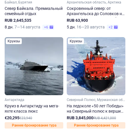
Байкал, Бурятия
Архангельская область, Арктика
Север Байкала. Премиальный
Сокровенный север: от
семейный отдых
Архангельска до Соловков на
вертолёте. Национальный
RUB 2,645,535
RUB 63,900
маршрут
8 дн.
7—14 августа
5 дн.
16—20 августа
+6
+2
Круизы
Круизы
Антарктида
Северный Полюс, Мурманская область, Арктика
Круиз в Антарктиду на мега-
На ледоколе «50 лет Победы»
яхте класса люкс
на Северный полюс к вершине
планеты
€20,295
RUB 3,845,000
€23,940
RUB 4,421,000
Раннее бронирование тура
Раннее бронирование тура