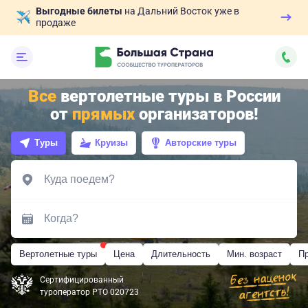
Выгодные билеты
на Дальний Восток уже в
продаже
Все
вертолетные туры в России
от
прямых
организаторов!
Туры
Круизы
Авторские туры
Вертолетные туры
Цена
Длительность
Мин. возраст
П
Сертифицированный
туроператор РТО 020723