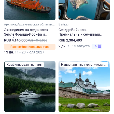
Арктика, Архангельская область, Мурманская область
Байкал
Экспедиция на ледоколе к
Сердце Байкала.
Земле Франца-Иосифа и
Премиальный семейный
Новой Земле
отдых
RUB 4,145,000
RUB 2,304,403
RUB 4,849,000
9 дн.
7—15 августа
+6
Раннее бронирование тура
13 дн.
11—23 июля 2027
Комбинированные туры
Национальные туристические маршруты России