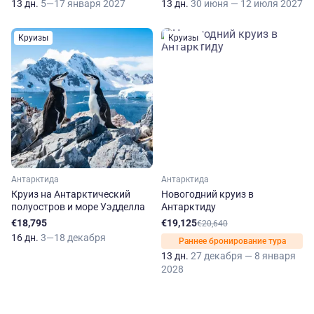
13 дн.
5—17 января 2027
13 дн.
30 июня — 12 июля 2027
Круизы
Круизы
Антарктида
Антарктида
Круиз на Антарктический
Новогодний круиз в
полуостров и море Уэдделла
Антарктиду
€18,795
€19,125
€20,640
16 дн.
3—18 декабря
Раннее бронирование тура
13 дн.
27 декабря — 8 января
2028