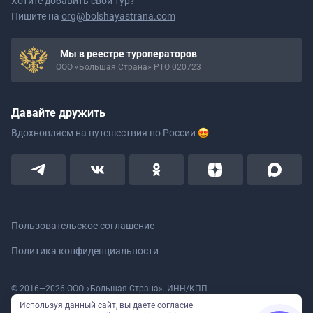
Хотите добавить свой тур?
Пишите на
org@bolshayastrana.com
Мы в реестре туроператоров
ООО «Большая Страна» РТО 020723
Давайте дружить
Вдохновляем на путешествия
по России
Пользовательское соглашение
Политика конфиденциальности
© 2016—2026 ООО «Большая Страна». ИНН/КПП
5908078160/590801001 ОГРН 1185958020533
Используя данный сайт, вы даете согласие
Номер в реестре Роскомнадзора № 59-18-006319 (Приказ № 321 от