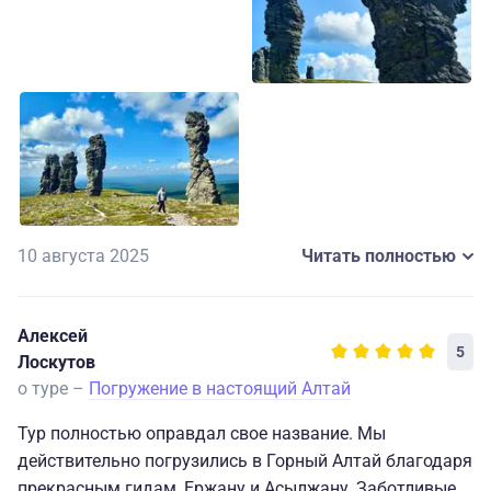
либо пешком 7 суток, я не смогу выдержать такой
поход, поэтому для меня туры на вертолете -
шикарная возможность. Плато Маньпупунер - очень
красивое место с 200 млн летней историей. Спасибо.
10 августа 2025
Читать полностью
Алексей
5
Лоскутов
о туре –
Погружение в настоящий Алтай
Тур полностью оправдал свое название. Мы
действительно погрузились в Горный Алтай благодаря
прекрасным гидам, Ержану и Асылжану. Заботливые,