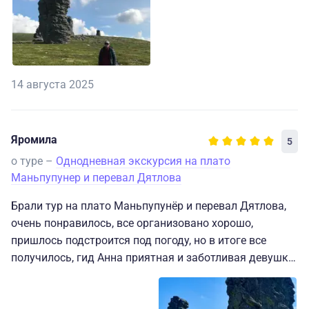
14 августа 2025
Яромила
5
о туре –
Однодневная экскурсия на плато
Маньпупунер и перевал Дятлова
Брали тур на плато Маньпупунёр и перевал Дятлова,
очень понравилось, все организовано хорошо,
пришлось подстроится под погоду, но в итоге все
получилось, гид Анна приятная и заботливая девушка,
здорово, что можно на вертолете слетать в
труднодоступные места, куда летом либо вертолетом,