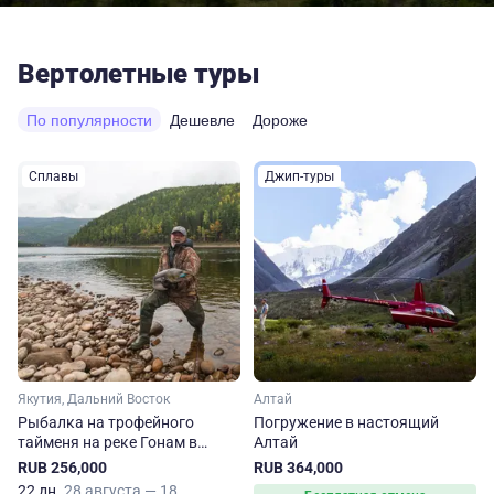
Вертолетные туры
По популярности
Дешевле
Дороже
Сплавы
Джип-туры
Якутия, Дальний Восток
Алтай
Рыбалка на трофейного
Погружение в настоящий
тайменя на реке Гонам в
Алтай
Якутии
RUB 256,000
RUB 364,000
22 дн.
28 августа — 18