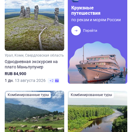
Круизные
путешествия
по рекам и морям России
Перейти
Урал, Коми, Свердловская область
Однодневная экскурсия на
плато Маньпупунер
RUB 84,900
1 дн.
13 августа 2026
+2
Комбинированные туры
Комбинированные туры