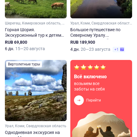
Шерегеш, Кемеровская область, Сибирь
Урал, Коми, Свердловская область, Пермский край
Горная Шория.
Большое путешествие по
Экскурсионный тур к детям
Северному Уралу.
тайги
Комбинированный тур по
RUB 69,800
RUB 189,900
воздуху, земле и воде
6 дн.
15—20 августа
4 дн.
20—23 августа
+1
Вертолетные туры
Всё включено
возьмем все
заботы на себя
Перейти
Урал, Коми, Свердловская область
Однодневная экскурсия на