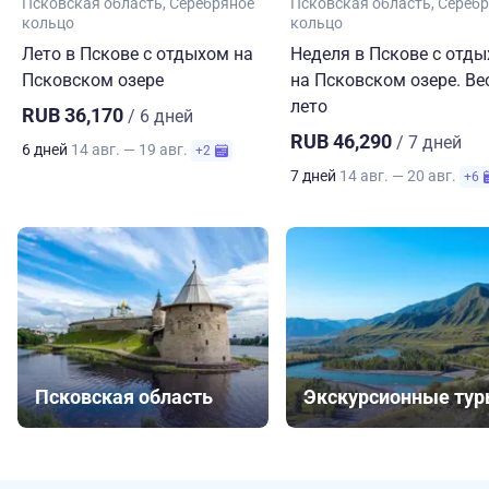
Псковская область
Серебряное
Псковская область
Серебр
кольцо
кольцо
Лето в Пскове с отдыхом на
Неделя в Пскове с отд
Псковском озере
на Псковском озере. Ве
лето
RUB 36,170
/ 6 дней
RUB 46,290
/ 7 дней
6 дней
14 авг. — 19 авг.
+2
7 дней
14 авг. — 20 авг.
+6
Псковская область
Экскурсионные ту