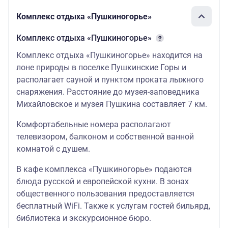
Рижская 3**
Комплекс отдыха «Пушкиногорье»
41
54
(под запрос) /
30 790
40 990
Комплекс отдыха «Пушкиногорье»
190
390
Пушкиногорье
Комплекс отдыха «Пушкиногорье» находится на
2**
лоне природы в поселке Пушкинские Горы и
располагает сауной и пунктом проката лыжного
Золотая
Набережная
снаряжения. Расстояние до музея-заповедника
42
61
3** /
32 870
42 370
Михайловское и музея Пушкина составляет 7 км.
570
150
Пушкиногорье
2**
Комфортабельные номера располагают
телевизором, балконом и собственной ванной
Барселона 3**
/
44
61
комнатой с душем.
31 040
44 490
Пушкиногорье
690
770
2**
В кафе комплекса «Пушкиногорье» подаются
блюда русской и европейской кухни. В зонах
Покровский
общественного пользования предоставляется
4** /
46
66
32 690
46 490
Пушкиногорье
690
890
бесплатный WiFi. Также к услугам гостей бильярд,
2**
библиотека и экскурсионное бюро.