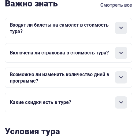
Пушкиногорье
Важно знать
Смотреть все
2**
Двор
Входят ли билеты на самолет в стоимость
Подзноева 4**
тура?
48
70
(главный
34 090
48 490
690
890
корпус) /
Включена ли страховка в стоимость тура?
Пушкиногорье
2**
Возможно ли изменить количество дней в
программе?
Какие скидки есть в туре?
Условия тура