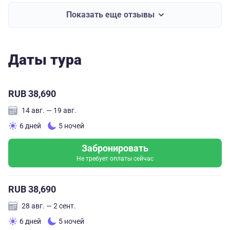
Пскову и всем посещаемым местам, а при посещении
Пушкинских гор ещё и погрузила нас в биографию и
Показать еще отзывы
творчество нашего великого поэта.
Хочется ещё раз вернуться на величественную и
Даты тура
героическую Псковскую землю!
Спасибо организаторам!
RUB 38,690
14 авг. — 19 авг.
6 дней
5 ночей
Забронировать
Не требует оплаты сейчас
RUB 38,690
28 авг. — 2 сент.
6 дней
5 ночей