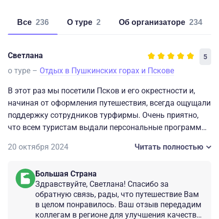
Все
236
о туре
2
об организаторе
234
Светлана
5
о туре –
Отдых в Пушкинских горах и Пскове
В этот раз мы посетили Псков и его окрестности и,
начиная от оформления путешествия, всегда ощущали
поддержку сотрудников турфирмы. Очень приятно,
что всем туристам выдали персональные программы
тура, ведь люди проживали в разных отелях и
20 октября 2024
Читать полностью
приехали на разное количество дней - кто-то на три, а
кто-то на больший срок. Единственное пожелание -
Большая Страна
даже при составе группы 8-12 человек у гида должен
Здравствуйте, Светлана! Спасибо за
быть микрофончик (аудиогид - вообще замечательное
обратную связь, рады, что путешествие Вам
решение).
в целом понравилось. Ваш отзыв передадим
Мы увидели самые знаковые места города, а также
коллегам в регионе для улучшения качества