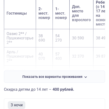
Ребен
Доп.
(с 14 д
2-
1-
место
17 лет)
Гостиницы
мест.
мест.
для
на
номер
номер
взрослого
основн
место
Оазис 2** /
38
54
Пушкиногорье
30 590
38 490
690
270
2**
Арль /
40
57
Пушкиногорье
32 370
39 870
070
400
2**
Каркушин
Дом 3** /
42
60
31 130
42 430
Показать все варианты проживания
Пушкиногорье
630
210
2**
Скидка детям до 14 лет –
400 рублей.
Октябрьская
3** /
40
54
29 840
40 740
Пушкиногорье
940
390
3 ночи
2**