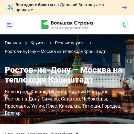
Выгодные билеты
на Дальний Восток уже в
продаже
Главная
Круизы
Речные круизы
Ростов-на-Дону – Москва на теплоходе Кронштадт
Ростов-на-Дону – Москва на
теплоходе Кронштадт
Волгоград
Казань
Москва
Нижний Новгород
Ростов-на-Дону
Самара
Саратов
Чебоксары
Ярославль
Углич
Плес
Кинешма
Тетюши
Городец
Болгар