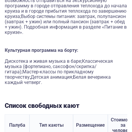
Возможность отправиться на экскурсионную
программу в городе отправления теплохода до начала
круиза и в городе прибытия теплохода по завершению
круиза;Выбор системы питания: завтрак, полупансион
(завтрак + ужин) или полный пансион (завтрак + обед
+ ужин). Подробная информация в разделе «Питание в
круизе».
Культурная программа на борту:
Дискотека и живая музыка в баре;Классическая
музыка (фортепиано, саксофон/скрипка/
гитара);Мастер-классы по прикладному
творчеству;Детская анимация;Белая вечеринка
каждый четверг.
Список свободных кают
Стоимос
Палуба
Тип каюты
Размещение
за
человек