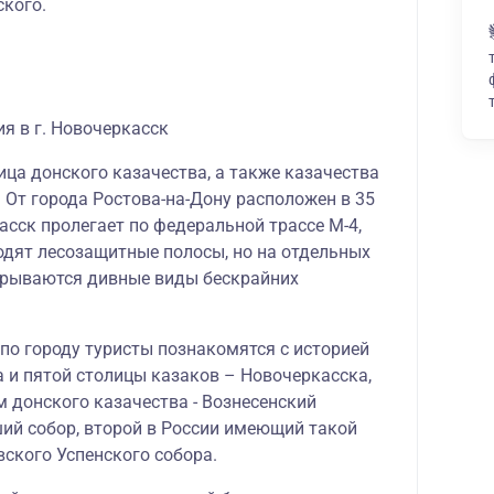
ского.
я в г. Новочеркасск
ица донского казачества, а также казачества
 От города Ростова-на-Дону расположен в 35
асск пролегает по федеральной трассе М-4,
одят лесозащитные полосы, но на отдельных
крываются дивные виды бескрайних
по городу туристы познакомятся с историей
а и пятой столицы казаков – Новочеркасска,
 донского казачества - Вознесенский
ий собор, второй в России имеющий такой
вского Успенского собора.