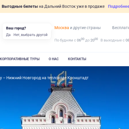
Выгодные билеты
на Дальний Восток уже в продаже
Подробне
Москва
и другие страны
Бесплат
Ваш город?
Да
Нет, выбрать другой
00
00
По будням с
06
до
20
В выходные с
0
КОРПОРАТИВНЫЕ ТУРЫ
О НАС
КОНТАКТЫ
у – Нижний Новгород на теплоходе Кронштадт