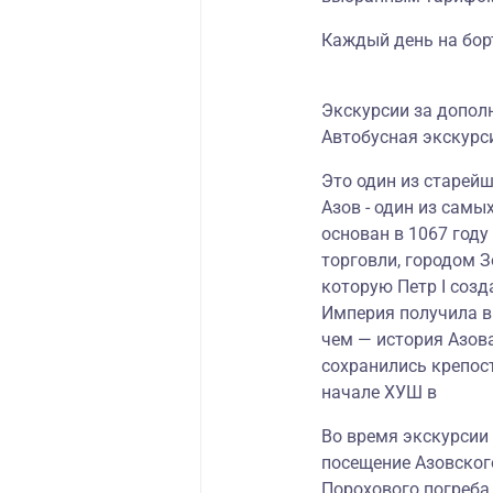
Каждый день на борт
Экскурсии за допол
Автобусная экскурс
Это один из старейш
Азов - один из самы
основан в 1067 году
торговли, городом З
которую Петр I созд
Империя получила в
чем — история Азова
сохранились крепост
начале ХУШ в
Во время экскурсии 
посещение Азовског
Порохового погреба 