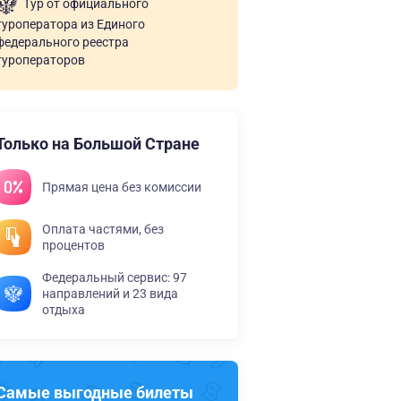
Тур от официального
туроператора из Единого
федерального реестра
туроператоров
Только на Большой Стране
Прямая цена без комиссии
Оплата частями, без
процентов
Федеральный сервис: 97
направлений и 23 вида
отдыха
Самые выгодные билеты