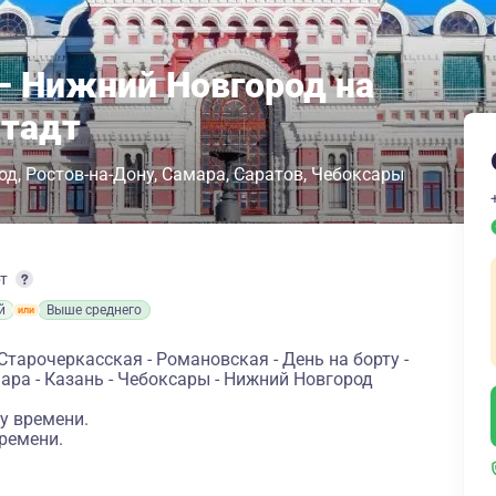
– Нижний Новгород на
штадт
од
Ростов-на-Дону
Самара
Саратов
Чебоксары
рт
й
Выше среднего
Старочеркасская - Романовская - День на борту -
мара - Казань - Чебоксары - Нижний Новгород
у времени.
ремени.