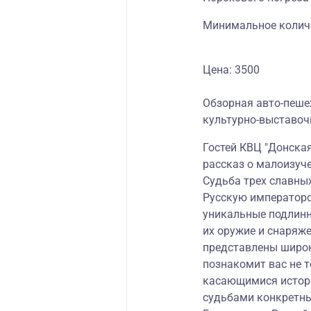
Минимальное количес
Цена: 3500
Обзорная авто-пеше
культурно-выставоч
Гостей КВЦ "Донска
рассказ о малоизуче
Судьба трех славных
Русскую императорс
уникальные подлинн
их оружие и снаряже
представлены широк
познакомит вас не 
касающимися истории
судьбами конкретны