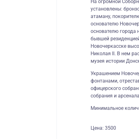
На огромной Собор
установлены: бронз
атаману, покорителю
основателю Новочер
основателю города 
бывшей резиденцией
Новочеркасске высоч
Николая II. В нем р
музея истории Донс
Украшением Новочер
фонтанами, отреста
офицерского собран
собрания и арсенал
Минимальное количес
Цена: 3500