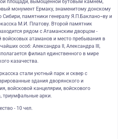
ной площади, вымощенной бутовым камнем,
овый монумент Ермаку, знаменитому донскому
 Сибири, памятники генералу Я.П.Баклано¬ву и
касска М.И. Платову. Второй памятник
находится рядом с Атаманским дворцом -
 войсковых атаманов и место пребывания в
айших особ: Александра II, Александра III,
асполагается филиал единственного в мире
кого казачества.
касска стали уютный парк и сквер с
врированные здания дворянского и
ия, войсковой канцелярии, войскового
а, триумфальные арки.
тво - 10 чел.