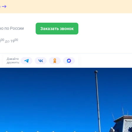
е
но по России
Заказать звонок
00
00
8
до
19
Давайте
дружить: