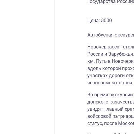
Государства Россий
Цена: 3000
Автобусная экскурси
Новочеркасск - стол
России и Зарубежья.
км. Путь в Новочерк
вдоль которой прох
участках дороги от
черноземных полей.
Во время экскурсии 
донского казачеств
увидят главный храм
войсковой патриарш
статус, после Моско