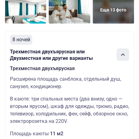
82300
Основных
Цена 
Еще 13 фото
Шлюпочная
Двухместная
мест: 2
скидк
74070
94600
Делюкс с
Основных
Цена 
8 ночей
Шлюпочная
двуспальной
мест: 2
скидк
кроватью
85140
Трехместная двухъярусная или
Двухместная или другие варианты
Трехместная двухъярусная
Расширена площадь санблока, отдельный душ,
санузел, кондиционер.
В каюте: три спальных места (два внизу, одно —
вторым ярусом), шкаф для одежды, трюмо, радио,
телевизор, холодильник, фен, сейф, обзорное окно,
электророзетка на 220V.
Площадь каюты
11 м2