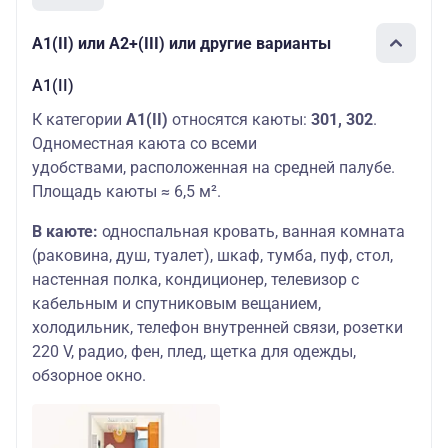
А1(II) или А2+(III) или другие варианты
А1(II)
К категории
А1(II)
относятся каюты:
301, 302
.
Одноместная каюта со всеми
удобствами, расположенная на средней палубе.
Площадь каюты ≈ 6,5 м².
В каюте:
односпальная кровать, ванная комната
(раковина, душ, туалет), шкаф, тумба, пуф, стол,
настенная полка, кондиционер, телевизор с
кабельным и спутниковым вещанием,
холодильник, телефон внутренней связи, розетки
220 V, радио, фен, плед, щетка для одежды,
обзорное окно.