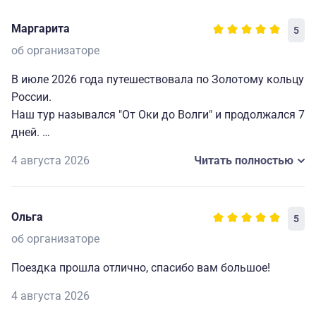
Маргарита
5
об организаторе
В июле 2026 года путешествовала по Золотому кольцу
России.
Наш тур назывался "От Оки до Волги" и продолжался 7
дней.
4 августа 2026
Читать полностью
Хочу выразить благодарность организаторам и всей
компании, потому что мне всё очень понравилось.
У нас был прекрасный гид Евгения, которая не только
Ольга
5
интересно и эмоционально рассказывала обо всём,
что встречалось по пути, но и проявляла заботу о
об организаторе
каждом туристе.
Поездка прошла отлично, спасибо вам большое!
Отличное размещение в гостиницах с прекрасным
4 августа 2026
обслуживанием, внимательным персоналом и вкусной