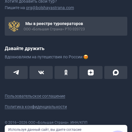
Хотите добавить свой тур?
Пишите на
org@bolshayastrana.com
Мы в реестре туроператоров
ООО «Большая Страна» РТО 020723
Давайте дружить
Вдохновляем на путешествия
по России
Пользовательское соглашение
Политика конфиденциальности
© 2016—2026 ООО «Большая Страна». ИНН/КПП
5908078160/590801001 ОГРН 1185958020533
Используя данный сайт, вы даете согласие
Номер в реестре Роскомнадзора № 59-18-006319 (Приказ № 321 от