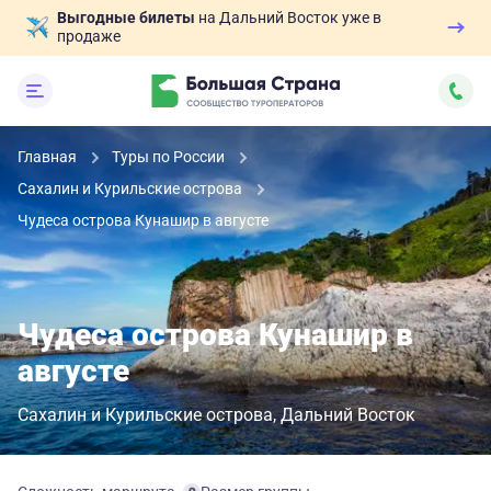
Выгодные билеты
на Дальний Восток уже в
продаже
Главная
Туры по России
Сахалин и Курильские острова
Чудеса острова Кунашир в августе
Чудеса острова Кунашир в
августе
Сахалин и Курильские острова
Дальний Восток