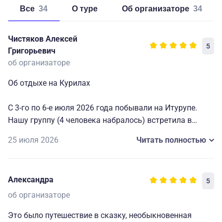
Все
34
о туре
об организаторе
34
Чистяков Алексей
5
Григорьевич
об организаторе
Об отдыхе на Курилах
С 3-го по 6-е июля 2026 года побывали на Итурупе.
Нашу группу (4 человека набралось) встретила в
аэропорту Курильска гид компании Татьяна. Она –
25 июля 2026
Читать полностью
местная. После окончания института работала за
границей (заодно совершенствуя иностранные языки),
затем с мужем вернулась на Итуруп, где у нее живет
Александра
5
мама и родня.
Поэтому наша адаптация к жизни на острове под ее
об организаторе
руководством проходила достаточно легко. Умелая
Это было путешествие в сказку, необыкновенная
рассказчица, знающая каждый уголок своей земли и