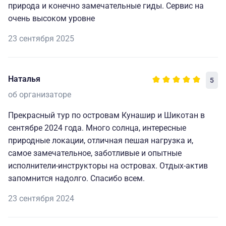
природа и конечно замечательные гиды. Сервис на
всех ее обитателей, дурного не посоветует. А
очень высоком уровне
рассказать может о многом и показать может многое.
Интеллигентная, спортивная, прекрасная хозяйка
23 сентября 2025
(кормила нас от души на дневных стоянках, без суеты
и надрыва). Иногда ей помогал муж – очень дельный
и немногословный человек. В нашей команде был
Наталья
5
представитель солнечного Сингапура – профессор Ко,
об организаторе
хорошо знающий многие кухни мира. Его высокая
оценка – дорогого стоит.
Прекрасный тур по островам Кунашир и Шикотан в
Кроме того, Татьяна, отлично владеет хорошим
сентябре 2024 года. Много солнца, интересные
литературным русским языком и дикцией, английским
природные локации, отличная пешая нагрузка и,
языком, обладает обширным фактографическим
самое замечательное, заботливые и опытные
материалом, опытом проведения экскурсий и, как
исполнители-инструкторы на островах. Отдых-актив
выяснилось, психологической устойчивостью.
запомнится надолго. Спасибо всем.
Однажды мы на ее джипе возвращались с Горячего
23 сентября 2024
Ключа (залив Касатка). Не доезжая километра 2 до
Курильска, встретили идущих нам навстречу по
дороге медведицу с медвежонком. Местность