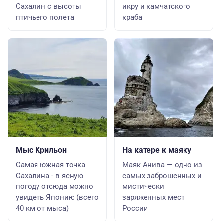
Сахалин с высоты
икру и камчатского
птичьего полета
краба
Мыс Крильон
На катере к маяку
Самая южная точка
Маяк Анива — одно из
Сахалина - в ясную
самых заброшенных и
погоду отсюда можно
мистически
увидеть Японию (всего
заряженных мест
40 км от мыса)
России