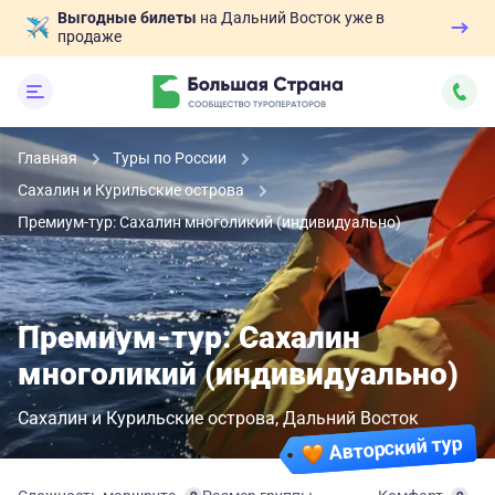
Выгодные билеты
на Дальний Восток уже в
продаже
Главная
Туры по России
Сахалин и Курильские острова
Премиум-тур: Сахалин многоликий (индивидуально)
Премиум-тур: Сахалин
многоликий (индивидуально)
Сахалин и Курильские острова
Дальний Восток
Авторский тур