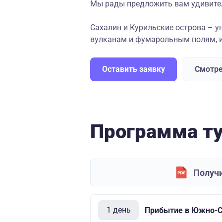
Мы рады предложить вам удивител
Сахалин и Курильские острова – у
вулканам и фумарольным полям, ис
Оставить заявку
Смотре
Программа т
Получи
1 день
Прибытие в Южно-С