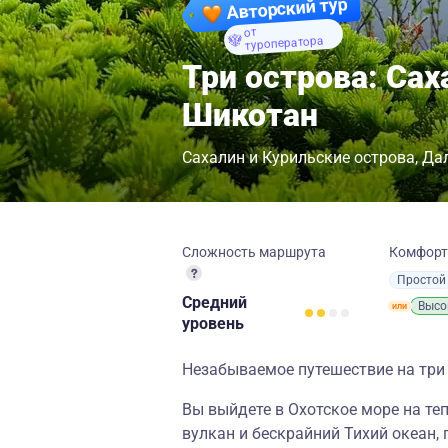
Авторский тур
от
туроператора
Три острова: Са
Шикотан
Сахалин и Курильские острова
Да
Сложность маршрута
Комфор
Простой
Средний
Высо
уровень
Незабываемое путешествие на три
Вы выйдете в Охотское море на те
вулкан и бескрайний Тихий океан,