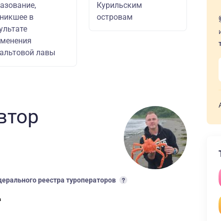
азование,
Курильским
никшее в
островам
ультате
аменения
альтовой лавы
втор
ерального реестра туроператоров