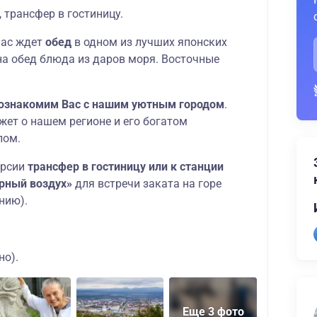
, трансфер в гостиницу.
Вас ждет
обед
в одном из лучших японских
на обед блюда из даров моря. Восточные
ознакомим Вас с нашим уютным городом
.
жет о нашем регионе и его богатом
лом.
урсии
трансфер в гостиницу или к станции
рный воздух»
для встречи заката на горе
нию).
но).
Еще 3 фото