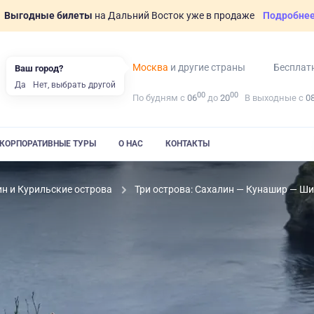
Выгодные билеты
на Дальний Восток уже в продаже
Подробне
Москва
и другие страны
Бесплат
Ваш город?
Да
Нет, выбрать другой
00
00
По будням с
06
до
20
В выходные с
0
КОРПОРАТИВНЫЕ ТУРЫ
О НАС
КОНТАКТЫ
н и Курильские острова
Три острова: Сахалин — Кунашир — Ш