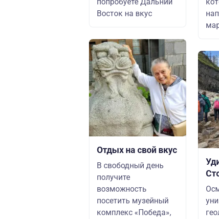
попробуете Дальний
кот
Восток на вкус
на
мар
Отдых на свой вкус
Уд
В свободный день
Ст
получите
возможность
Осм
посетить музейный
уни
комплекс «Победа»,
гео