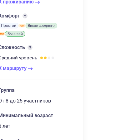
К проживанию
Комфорт
Простой
Выше среднего
Высокий
Сложность
Средний
уровень
К маршруту
Группа
От 8
до 25 участников
Минимальный возраст
6 лет