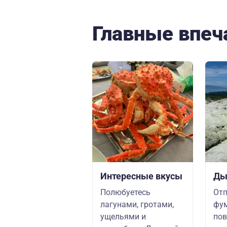
Главные впеч
Интересные вкусы
Ды
Полюбуетесь
Отп
лагунами, гротами,
фум
ущельями и
пов