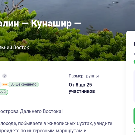
халин — Кунашир —
льний Восток
т
Размер группы
От 8
до 25
Выше среднего
участников
кий
 острова Дальнего Востока!
плоходе, побываете в живописных бухтах, увидите
 пройдете по интересным маршрутам и