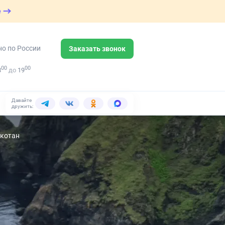
е
но по России
Заказать звонок
00
00
8
до
19
Давайте
дружить:
икотан