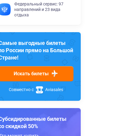
Федеральный сервис: 97
направлений и 23 вида
отдыха
Самые выгодные билеты
по России прямо на Большой
Стране!
Искать билеты
Совместно с
Aviasales
Субсидированные билеты
со скидкой 50%
Кто может купить