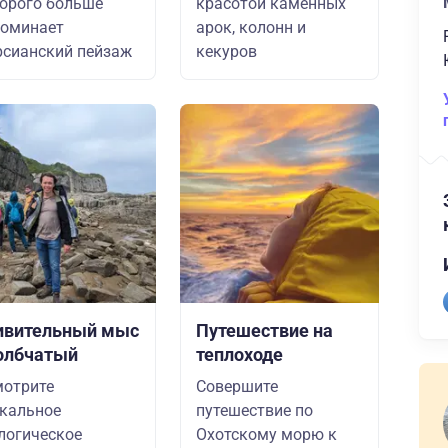
орого больше
красотой каменных
поминает
арок, колонн и
сианский пейзаж
кекуров
ивительный мыс
Путешествие на
олбчатый
теплоходе
отрите
Совершите
кальное
путешествие по
логическое
Охотскому морю к