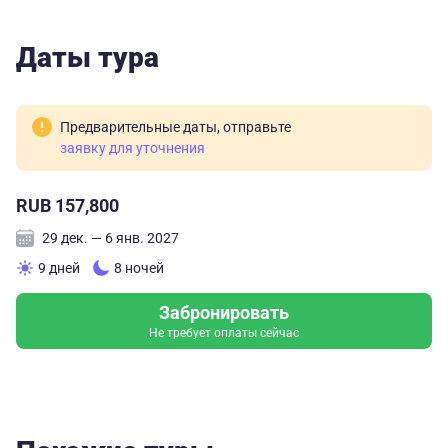
Баранского. Добавили драйва гонки на снегоходах,
релакс в горячих источниках и вкусные крабы с
Даты тура
икрою в палатке. В общем, огромное спасибо
организаторам тура! Обязательно приеду на Сахалин
летом!
Предварительные даты, отправьте
заявку для уточнения
RUB 157,800
29 дек. — 6 янв. 2027
9 дней
8 ночей
Забронировать
Не требует оплаты сейчас