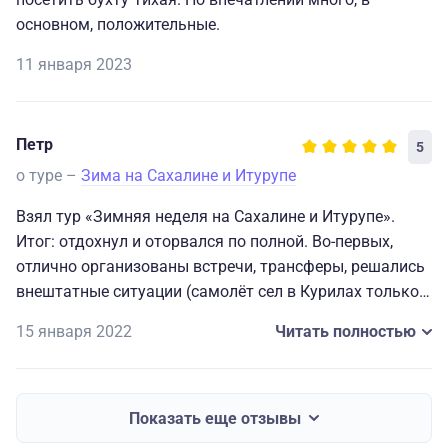
основном, положительные.
11 января 2023
Петр
5
о туре –
Зима на Сахалине и Итурупе
Взял тур «Зимняя неделя на Сахалине и Итурупе».
Итог: отдохнул и оторвался по полной. Во-первых,
отлично организованы встречи, трансферы, решались
внештатные ситуации (самолёт сел в Курилах только
на второй день). Во-вторых, вся программа
15 января 2022
Читать полностью
реализована на 100%. А самое главное - яркие гиды,
увлечённые, любящие свой остров, всегда готовые
рассказать интересную историю и ответить на
вопросы. Самые незабываемые места - бухта Тихая,
Показать еще отзывы
залив Касатки, лавовое плато Янкито, вулкан