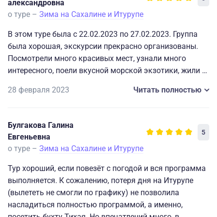
александровна
о туре –
Зима на Сахалине и Итурупе
В этом туре была с 22.02.2023 по 27.02.2023. Группа
была хорошая, экскурсии прекрасно организованы.
Посмотрели много красивых мест, узнали много
интересного, поели вкусной морской экзотики, жили в
хороших условиях. Будем помнить организаторов
28 февраля 2023
Читать полностью
этого тура. Ребята улыбчивые, отзывчивые, много
знают, много могут. Всем СПАСИБО.
Булгакова Галина
5
Евгеньевна
о туре –
Зима на Сахалине и Итурупе
Тур хороший, если повезёт с погодой и вся программа
выполняется. К сожалению, потеря дня на Итурупе
(вылететь не смогли по графику) не позволила
насладиться полностью программой, а именно,
посетить бухту Тихая. Но впечатлений много, в