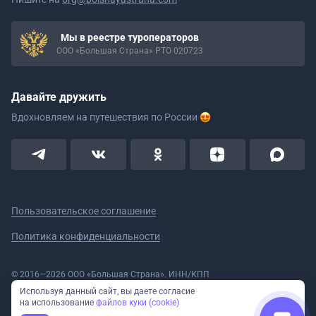
Мы в реестре туроператоров
ООО «Большая Страна» РТО 020723
Давайте дружить
Вдохновляем на путешествия
по России
Пользовательское соглашение
Политика конфиденциальности
© 2016—2026 ООО «Большая Страна». ИНН/КПП
5908078160/590801001 ОГРН 1185958020533
Используя данный сайт, вы даете согласие
Номер в реестре Роскомнадзора № 59-18-006319 (Приказ № 321 от
на использование
файлов куки (cookie)
11.10.2018)