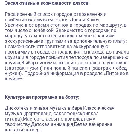
Эксклюзивные возможности класса:
Расширенный список городов отправления и
прибытия вдоль всей Волги, Дона и Камы;
Увеличенное время стоянок в городах по маршруту, в
том числе с ночёвкой; Знакомство с городами по
маршруту самостоятельно или вместе с нашими
экскурсионными группами за дополнительную плату;
Возможность отправиться на экскурсионную
программу в городе отправления теплохода до начала
круиза и в городе прибытия теплохода по завершению
круиза;Выбор системы питания: завтрак, полупансион
(завтрак + ужин) или полный пансион (завтрак + обед
+ ужин). Подробная информация в разделе «Питание в
круизе».
Культурная программа на борту:
Дискотека и живая музыка в баре;Классическая
музыка (фортепиано, саксофон/скрипка/
гитара);Мастер-классы по прикладному
творчеству;Детская анимация;Белая вечеринка
каждый четверг.