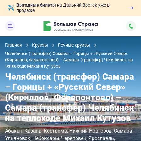
Выгодные билеты
на Дальний Восток уже в
продаже
Главная
Круизы
Речные круизы
Челябинск (трансфер) Самара – Горицы + «Русский Север»
(Кириллов, Ферапонтово) – Самара (трансфер) Челябинск на
теплоходе Михаил Кутузов
Челябинск (трансфер) Самара
– Горицы + «Русский Север»
(Кириллов, Ферапонтово) –
Самара (трансфер) Челябинск
на теплоходе Михаил Кутузов
Абакан
Казань
Кострома
Нижний Новгород
Самара
Ульяновск
Чебоксары
Череповец
Ярославль