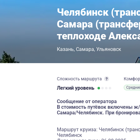
Челябинск (тран
Самара (трансфе
теплоходе Алекс
Казань
Самара
Ульяновск
Сложность маршрута
Комфо
Легкий
уровень
Средни
Сообщение от оператора
В стоимость путёвок включены ж/
Самара/Челябинск. При бронирова
Маршрут круиза: Челябинск (тран
Челябинск