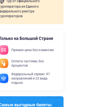
Тур от официального
туроператора из Единого
федерального реестра
туроператоров
Только на Большой Стране
Прямая цена без комиссии
Оплата частями, без
процентов
Федеральный сервис: 97
направлений и 23 вида
отдыха
Самые выгодные билеты