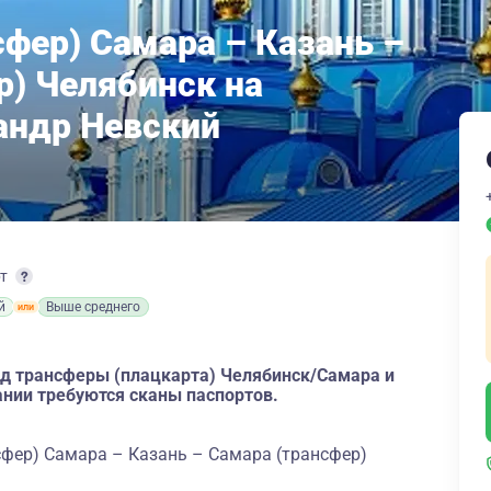
сфер) Самара – Казань –
р) Челябинск на
андр Невский
рт
й
Выше среднего
д трансферы (плацкарта) Челябинск/Самара и
нии требуются сканы паспортов.
сфер) Самара – Казань – Самара (трансфер)