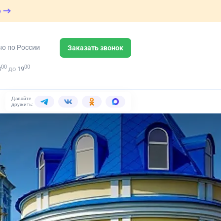
е
но по России
Заказать звонок
00
00
8
до
19
Давайте
дружить: