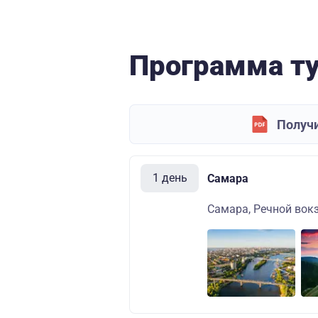
Программа т
Получи
1 день
Самара
Самара, Речной вокза