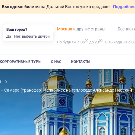
Выгодные билеты
на Дальний Восток уже в продаже
Подробне
Москва
и другие страны
Бесплат
Ваш город?
Да
Нет, выбрать другой
00
00
По будням с
06
до
20
В выходные с
0
КОРПОРАТИВНЫЕ ТУРЫ
О НАС
КОНТАКТЫ
ы
 – Самара (трансфер) Челябинск на теплоходе Александр Невский