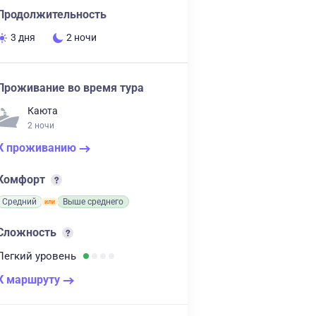
Продолжительность
3 дня
2 ночи
Проживание во время тура
Каюта
2 ночи
К проживанию
Комфорт
Средний
Выше среднего
Сложность
Легкий
уровень
К маршруту