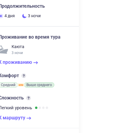
Продолжительность
4 дня
3 ночи
Проживание во время тура
Каюта
3 ночи
К проживанию
Комфорт
Средний
Выше среднего
Сложность
Легкий
уровень
К маршруту