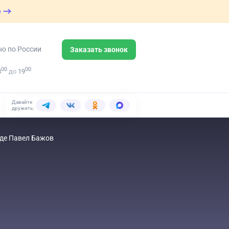
е
но по России
Заказать звонок
00
00
8
до
19
Давайте
дружить:
оде Павел Бажов