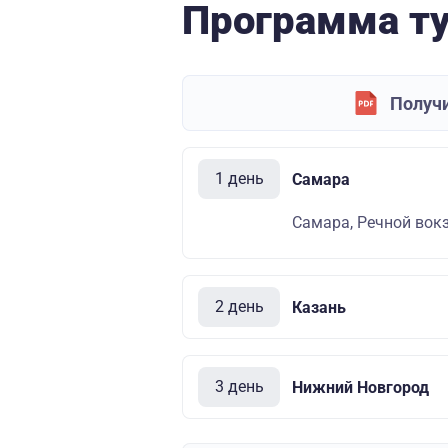
Программа т
Получи
1 день
Самара
Самара, Речной вокза
2 день
Казань
3 день
Нижний Новгород