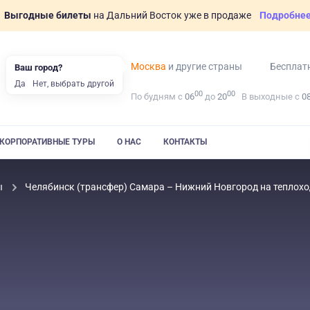
Выгодные билеты
на Дальний Восток уже в продаже
Подробне
Москва
и другие страны
Бесплат
Ваш город?
Да
Нет, выбрать другой
00
00
По будням с
06
до
20
В выходные с
0
КОРПОРАТИВНЫЕ ТУРЫ
О НАС
КОНТАКТЫ
ы
Челябинск (трансфер) Самара – Нижний Новгород на теплох