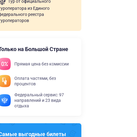
Тур от официального
туроператора из Единого
федерального реестра
туроператоров
Только на Большой Стране
Прямая цена без комиссии
Оплата частями, без
процентов
Федеральный сервис: 97
направлений и 23 вида
отдыха
Самые выгодные билеты