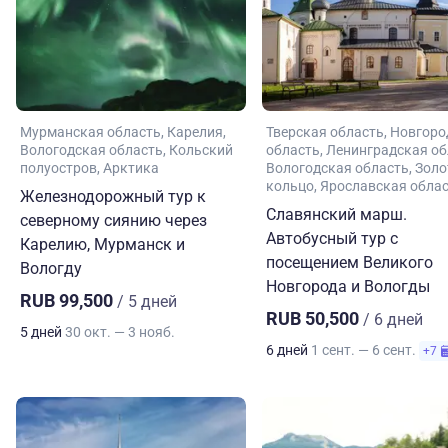
Мурманская область
Карелия
Тверская область
Новгоро
Вологодская область
Кольский
область
Ленинградская об
полуостров
Арктика
Вологодская область
Золо
кольцо
Ярославская обла
Железнодорожный тур к
Славянский марш.
северному сиянию через
Автобусный тур с
Карелию, Мурманск и
посещением Великого
Вологду
Новгорода и Вологды
RUB 99,500
/ 5 дней
RUB 50,500
/ 6 дней
5 дней
30 окт. — 3 нояб.
6 дней
1 сент. — 6 сент.
+7