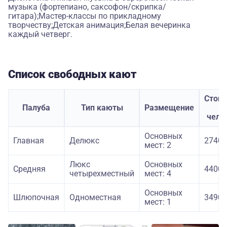
музыка (фортепиано, саксофон/скрипка/
гитара);Мастер-классы по прикладному
творчеству;Детская анимация;Белая вечеринка
каждый четверг.
Список свободных кают
Стои
Палуба
Тип каюты
Размещение
з
чело
Основных
Главная
Делюкс
27400
мест: 2
Люкс
Основных
Средняя
44000
четырехместный
мест: 4
Основных
Шлюпочная
Одноместная
34900
мест: 1