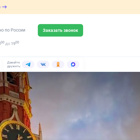
е
но по России
Заказать звонок
00
00
8
до
19
Давайте
дружить: