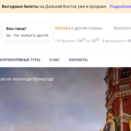
Выгодные билеты
на Дальний Восток уже в продаже
Подробне
Москва
и другие страны
Бесплат
Ваш город?
Да
Нет, выбрать другой
00
00
По будням с
06
до
20
В выходные с
0
КОРПОРАТИВНЫЕ ТУРЫ
О НАС
КОНТАКТЫ
ва на теплоходе Кронштадт