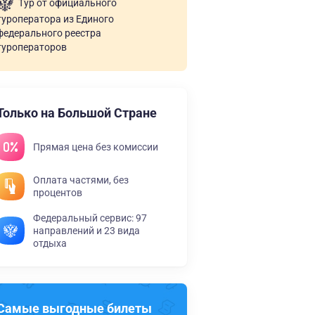
Тур от официального
туроператора из Единого
федерального реестра
туроператоров
Только на Большой Стране
Прямая цена без комиссии
Оплата частями, без
процентов
Федеральный сервис: 97
направлений и 23 вида
отдыха
Самые выгодные билеты