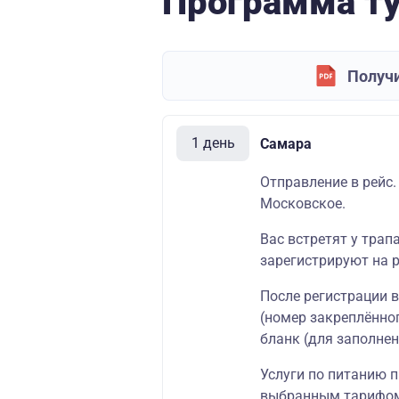
Программа т
Получи
1 день
Самара
Отправление в рейс.
Московское.
Вас встретят у трап
зарегистрируют на р
После регистрации 
(номер закреплённог
бланк (для заполнен
Услуги по питанию п
выбранным тарифом.