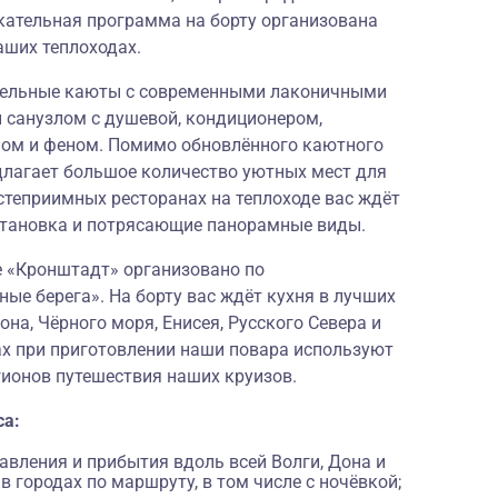
кательная программа на борту организована
аших теплоходах.
бельные каюты с современными лаконичными
 санузлом с душевой, кондиционером,
фом и феном. Помимо обновлённого каютного
длагает большое количество уютных мест для
степриимных ресторанах на теплоходе вас ждёт
становка и потрясающие панорамные виды.
е «Кронштадт» организовано по
ные берега
». На борту вас ждёт кухня в лучших
на, Чёрного моря, Енисея, Русского Севера и
ах при приготовлении наши повара используют
гионов путешествия наших круизов.
са:
вления и прибытия вдоль всей Волги, Дона и
 городах по маршруту, в том числе с ночёвкой;