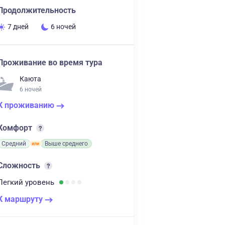
Продолжительность
7 дней
6 ночей
Проживание во время тура
Каюта
6 ночей
К проживанию
Комфорт
Средний
Выше среднего
Сложность
Легкий
уровень
К маршруту