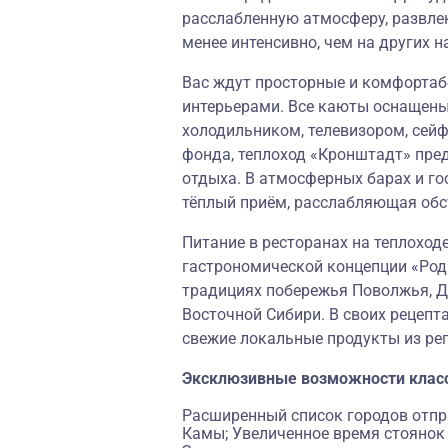
расслабленную атмосферу, развле
менее интенсивно, чем на других н
Вас ждут просторные и комфорта
интерьерами. Все каюты оснащены
холодильником, телевизором, сей
фонда, теплоход «Кронштадт» пре
отдыха. В атмосферных барах и го
тёплый приём, расслабляющая об
Питание в ресторанах на теплоход
гастрономической концепции «
Род
традициях побережья Поволжья, До
Восточной Сибири. В своих рецепт
свежие локальные продукты из ре
Эксклюзивные возможности клас
Расширенный список городов отпра
Камы; Увеличенное время стоянок в