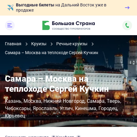
Выгодные билеты
на Дальний Восток уже в
продаже
Главная
Круизы
Речные круизы
Самара – Москва на теплоходе Сергей Кучкин
Самара – Москва на
теплоходе Сергей Кучкин
Казань
Москва
Нижний Новгород
Самара
Тверь
Чебоксары
Ярославль
Углич
Кинешма
Городец
Юрьевец