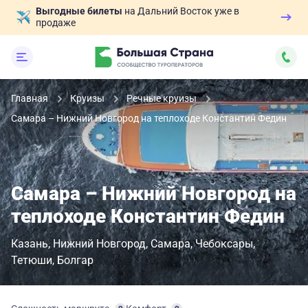
Выгодные билеты
на Дальний Восток уже в
продаже
Главная
Круизы
Речные круизы
Самара – Нижний Новгород на теплоходе Константин Федин
Самара – Нижний Новгород на
теплоходе Константин Федин
Казань
Нижний Новгород
Самара
Чебоксары
Тетюши
Болгар