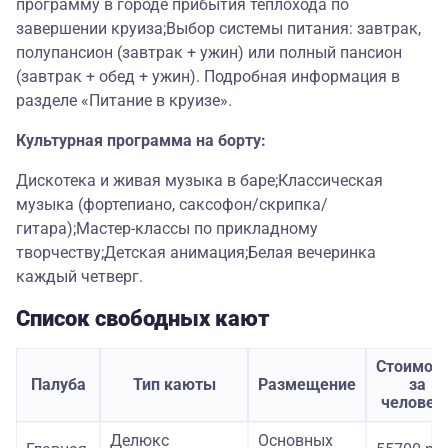
программу в городе прибытия теплохода по
завершении круиза;Выбор системы питания: завтрак,
полупансион (завтрак + ужин) или полный пансион
(завтрак + обед + ужин). Подробная информация в
разделе «Питание в круизе».
Культурная программа на борту:
Дискотека и живая музыка в баре;Классическая
музыка (фортепиано, саксофон/скрипка/
гитара);Мастер-классы по прикладному
творчеству;Детская анимация;Белая вечеринка
каждый четверг.
Список свободных кают
Стоимос
Палуба
Тип каюты
Размещение
за
человек
Делюкс
Основных