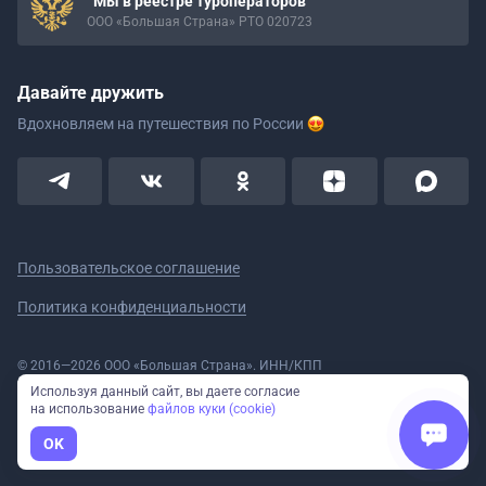
Мы в реестре туроператоров
ООО «Большая Страна» РТО 020723
Давайте дружить
Вдохновляем на путешествия
по России
Пользовательское соглашение
Политика конфиденциальности
© 2016—2026 ООО «Большая Страна». ИНН/КПП
5908078160/590801001 ОГРН 1185958020533
Используя данный сайт, вы даете согласие
Номер в реестре Роскомнадзора № 59-18-006319 (Приказ № 321 от
на использование
файлов куки (cookie)
11.10.2018)
Полное или частичное копирование изображений и текстов возможно
OK
только с указанием активной ссылки на сайт Большая Страна.