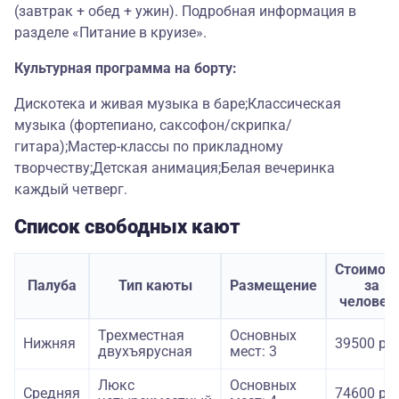
(завтрак + обед + ужин). Подробная информация в
разделе «Питание в круизе».
Культурная программа на борту:
Дискотека и живая музыка в баре;Классическая
музыка (фортепиано, саксофон/скрипка/
гитара);Мастер-классы по прикладному
творчеству;Детская анимация;Белая вечеринка
каждый четверг.
Список свободных кают
Стоимос
Палуба
Тип каюты
Размещение
за
человек
Трехместная
Основных
Нижняя
39500 руб
двухъярусная
мест: 3
Люкс
Основных
Средняя
74600 руб