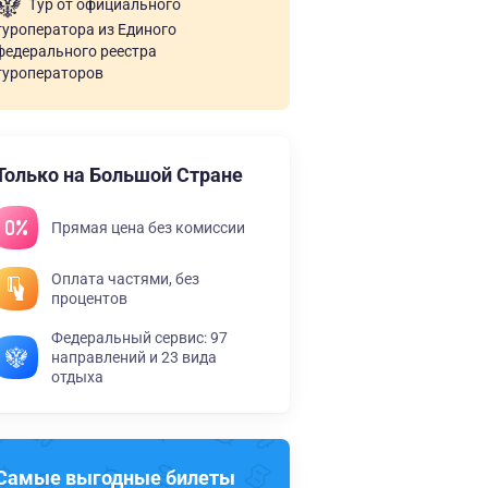
Тур от официального
туроператора из Единого
федерального реестра
туроператоров
Только на Большой Стране
Прямая цена без комиссии
Оплата частями, без
процентов
Федеральный сервис: 97
направлений и 23 вида
отдыха
Самые выгодные билеты