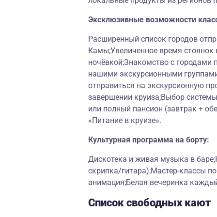
локальные продукты из регионов 
Эксклюзивные возможности клас
Расширенный список городов отпра
Камы;Увеличенное время стоянок в
ночёвкой;Знакомство с городами 
нашими экскурсионными группами
отправиться на экскурсионную пр
завершении круиза;Выбор системы 
или полный пансион (завтрак + об
«Питание в круизе».
Культурная программа на борту:
Дискотека и живая музыка в баре;
скрипка/гитара);Мастер-классы п
анимация;Белая вечеринка каждый
Список свободных кают