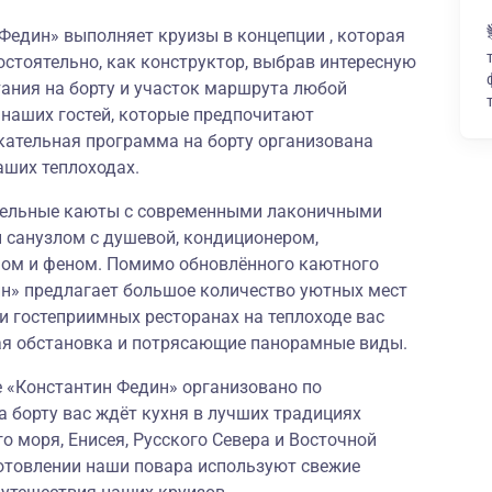
 Федин» выполняет круизы в концепции , которая
остоятельно, как конструктор, выбрав интересную
тания на борту и участок маршрута любой
 наших гостей, которые предпочитают
кательная программа на борту организована
аших теплоходах.
бельные каюты с современными лаконичными
 санузлом с душевой, кондиционером,
фом и феном. Помимо обновлённого каютного
ин» предлагает большое количество уютных мест
и гостеприимных ресторанах на теплоходе вас
ая обстановка и потрясающие панорамные виды.
е «Константин Федин» организовано по
а борту вас ждёт кухня в лучших традициях
о моря, Енисея, Русского Севера и Восточной
готовлении наши повара используют свежие