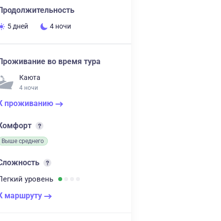
Продолжительность
5 дней
4 ночи
Проживание во время тура
Каюта
4 ночи
К проживанию
Комфорт
Выше среднего
Сложность
Легкий
уровень
К маршруту