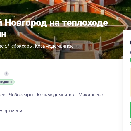
 Новгород на теплоходе
ин
вск
Чебоксары
Козьмодемьянск
рт
реднего
ск - Чебоксары - Козьмодемьянск - Макарьево -
у времени.