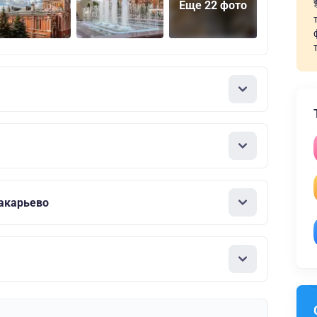
Еще 22 фото
акарьево