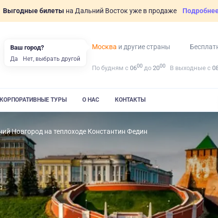
Выгодные билеты
на Дальний Восток уже в продаже
Подробне
Москва
и другие страны
Бесплат
Ваш город?
Да
Нет, выбрать другой
00
00
По будням с
06
до
20
В выходные с
0
КОРПОРАТИВНЫЕ ТУРЫ
О НАС
КОНТАКТЫ
ий Новгород на теплоходе Константин Федин