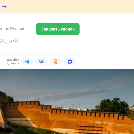
е
но по России
Заказать звонок
00
00
8
до
19
Давайте
дружить: