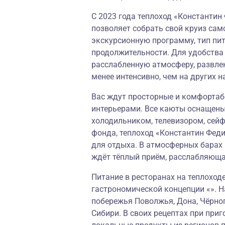
С 2023 года теплоход «Константин
позволяет собрать свой круиз сам
экскурсионную программу, тип пи
продолжительности. Для удобства
расслабленную атмосферу, развле
менее интенсивно, чем на других н
Вас ждут просторные и комфорта
интерьерами. Все каюты оснащены
холодильником, телевизором, сей
фонда, теплоход «Константин Фед
для отдыха. В атмосферных барах 
ждёт тёплый приём, расслабляющ
Питание в ресторанах на теплоход
гастрономической концепции «». Н
побережья Поволжья, Дона, Чёрног
Сибири. В своих рецептах при при