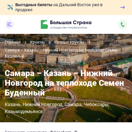
Выгодные билеты
на Дальний Восток уже в
продаже
Главная
Круизы
Речные круизы
Самара – Казань – Нижний Новгород на теплоходе Семен
Буденный
Самара – Казань – Нижний
Новгород на теплоходе Семен
Буденный
Казань
Нижний Новгород
Самара
Чебоксары
Козьмодемьянск