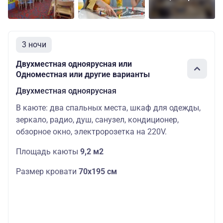
31900
Двухместная
Основных
Цена 
Средняя
одноярусная
мест: 2
скидк
25520
3 ночи
Люкс
44400
Двухместная одноярусная или
четырехместный
Основных
Цена 
Одноместная или другие варианты
Средняя
(в носовой
мест: 4
скидк
части)
35520
Двухместная одноярусная
В каюте: два спальных места, шкаф для одежды,
44400
Люкс
Основных
Цена 
зеркало, радио, душ, санузел, кондиционер,
Средняя
четырехместный
мест: 4
скидк
обзорное окно, электророзетка на 220V.
35520
Площадь каюты
9,2 м2
49000
Люкс
Основных
Цена 
Средняя
евростандарт
Размер кровати
70х195 см
мест: 4
скидк
четырехместный
39200
28800
Двухместная
Основных
Цена 
Шлюпочная
двухъярусная
мест: 2
скидк