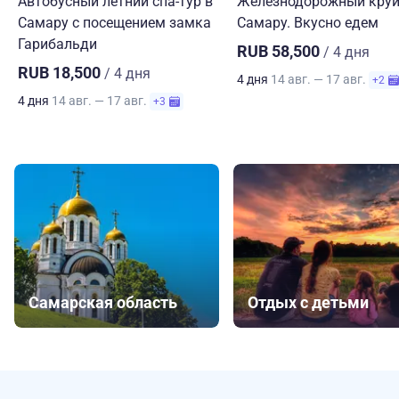
Автобусный летний спа-тур в
Железнодорожный круи
Самару с посещением замка
Самару. Вкусно едем
Гарибальди
RUB 58,500
/ 4 дня
RUB 18,500
/ 4 дня
4 дня
14 авг. — 17 авг.
+2
4 дня
14 авг. — 17 авг.
+3
Самарская область
Отдых с детьми