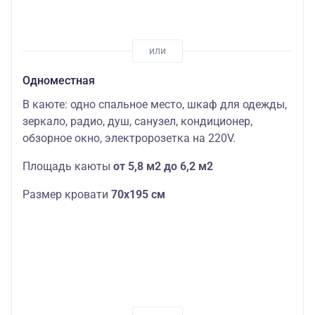
23040
33100
Двухместная
Основных
Цена 
Шлюпочная
одноярусная
мест: 2
скидк
26480
Одноместная
38900
В каюте: одно спальное место, шкаф для одежды,
Основных
Цена 
Шлюпочная
Одноместная
зеркало, радио, душ, санузел, кондиционер,
мест: 1
скидк
31120
обзорное окно, электророзетка на 220V.
44400
Площадь каюты
от 5,8 м2 до 6,2 м2
Люкс
Основных
Цена 
Шлюпочная
четырехместный
мест: 4
скидк
Размер кровати
70х195 см
35520
49000
Люкс
Основных
Цена 
Шлюпочная
евростандарт
мест: 4
скидк
четырехместный
39200