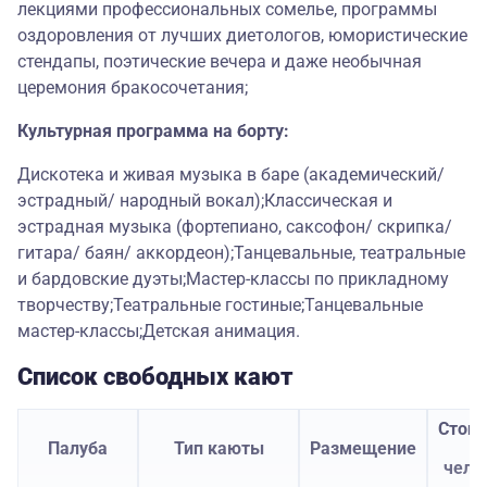
лекциями профессиональных сомелье, программы
оздоровления от лучших диетологов, юмористические
стендапы, поэтические вечера и даже необычная
церемония бракосочетания;
Культурная программа на борту:
Дискотека и живая музыка в баре (академический/
эстрадный/ народный вокал);Классическая и
эстрадная музыка (фортепиано, саксофон/ скрипка/
гитара/ баян/ аккордеон);Танцевальные, театральные
и бардовские дуэты;Мастер-классы по прикладному
творчеству;Театральные гостиные;Танцевальные
мастер-классы;Детская анимация.
Список свободных кают
Стои
Палуба
Тип каюты
Размещение
з
чело