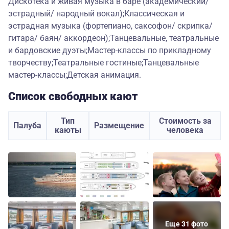
Дискотека и живая музыка в баре (академический/
эстрадный/ народный вокал);Классическая и
эстрадная музыка (фортепиано, саксофон/ скрипка/
гитара/ баян/ аккордеон);Танцевальные, театральные
и бардовские дуэты;Мастер-классы по прикладному
творчеству;Театральные гостиные;Танцевальные
мастер-классы;Детская анимация.
Список свободных кают
Тип
Стоимость за
Палуба
Размещение
каюты
человека
Еще 31 фото