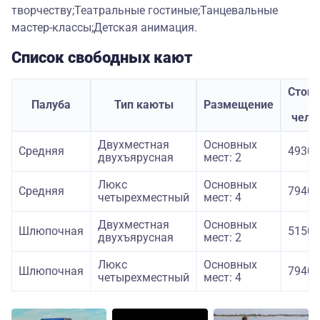
творчеству;Театральные гостиные;Танцевальные
мастер-классы;Детская анимация.
Список свободных кают
Стои
Палуба
Тип каюты
Размещение
з
чело
Двухместная
Основных
Средняя
49300
двухъярусная
мест: 2
Люкс
Основных
Средняя
79400
четырехместный
мест: 4
Двухместная
Основных
Шлюпочная
51500
двухъярусная
мест: 2
Люкс
Основных
Шлюпочная
79400
четырехместный
мест: 4