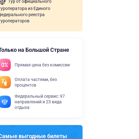
Тур от официального
туроператора из Единого
федерального реестра
туроператоров
Только на Большой Стране
Прямая цена без комиссии
Оплата частями, без
процентов
Федеральный сервис: 97
направлений и 23 вида
отдыха
Самые выгодные билеты