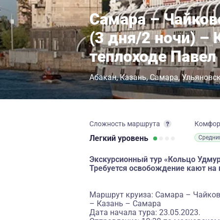
Самара – Чайков
(3 дня/2 ночи) –
теплоходе Павел
Абакан
Казань
Самара
Ульяновс
Сложность маршрута
Комфо
Легкий
уровень
Средни
Экскурсионный тур «Кольцо Удмурт
Требуется освобождение кают на 
Маршрут круиза: Самара – Чайковс
– Казань – Самара
Дата начала тура: 23.05.2023.