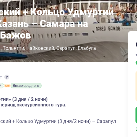
ский + Кольцо Удмуртии
 Казань – Самара на
 Бажов
к
Тольятти
Чайковский
Сарапул
Елабуга
рт
й
Выше среднего
ии» (3 дня / 2 ночи)
период экскурсионного тура.
кий + Кольцо Удмуртии (3 дня/2 ночи) – Сарапул