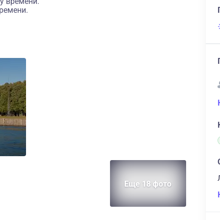
у времени.
ремени.
Еще 18 фото