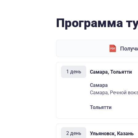
Программа т
Получи
1 день
Самара, Тольятти
Самара
Самара, Речной вокза
Тольятти
2 день
Ульяновск, Казань