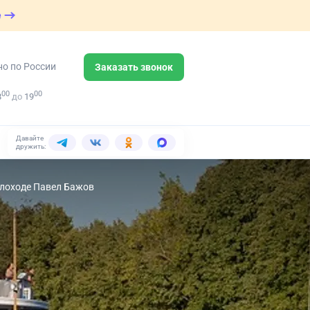
е
но по России
Заказать звонок
00
00
8
до
19
Давайте
дружить:
плоходе Павел Бажов