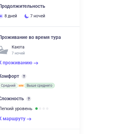
Продолжительность
8 дней
7 ночей
Проживание во время тура
Каюта
7 ночей
К проживанию
Комфорт
Средний
Выше среднего
Сложность
Легкий
уровень
К маршруту