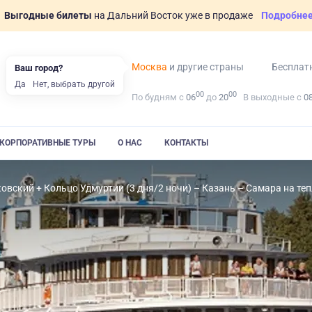
Выгодные билеты
на Дальний Восток уже в продаже
Подробне
Москва
и другие страны
Бесплат
Ваш город?
Да
Нет, выбрать другой
00
00
По будням с
06
до
20
В выходные с
0
КОРПОРАТИВНЫЕ ТУРЫ
О НАС
КОНТАКТЫ
овский + Кольцо Удмуртии (3 дня/2 ночи) – Казань – Самара на те