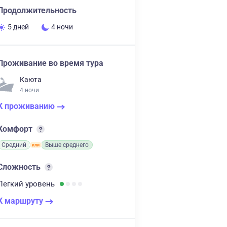
Продолжительность
5 дней
4 ночи
Проживание во время тура
Каюта
4 ночи
К проживанию
Комфорт
Средний
Выше среднего
Сложность
Легкий
уровень
К маршруту