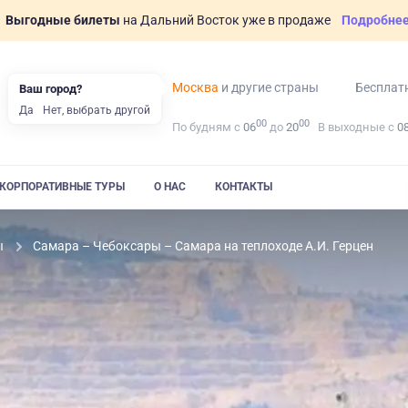
Выгодные билеты
на Дальний Восток уже в продаже
Подробне
Москва
и другие страны
Бесплат
Ваш город?
Да
Нет, выбрать другой
00
00
По будням с
06
до
20
В выходные с
0
КОРПОРАТИВНЫЕ ТУРЫ
О НАС
КОНТАКТЫ
ы
Самара – Чебоксары – Самара на теплоходе А.И. Герцен