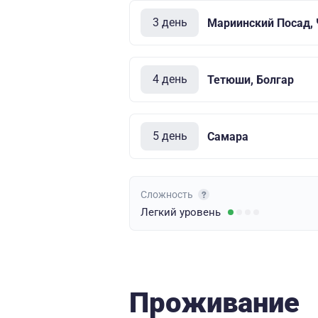
3 день
Мариинский Посад,
4 день
Тетюши, Болгар
5 день
Самара
Сложность
Легкий
уровень
Проживание