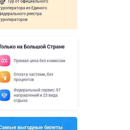
Тур от официального
туроператора из Единого
федерального реестра
туроператоров
Только на Большой Стране
Прямая цена без комиссии
Оплата частями, без
процентов
Федеральный сервис: 97
направлений и 23 вида
отдыха
Самые выгодные билеты