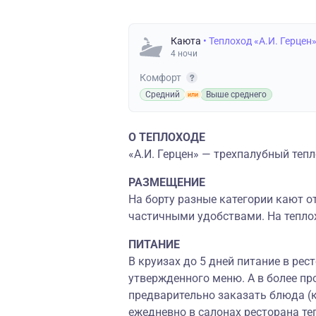
Каюта
• Теплоход «А.И. Герцен
4 ночи
Комфорт
Средний
Выше среднего
О ТЕПЛОХОДЕ
«А.И. Герцен» — трехпалубный тепл
РАЗМЕЩЕНИЕ
На борту разные категории кают 
частичными удобствами. На тепло
ПИТАНИЕ
В круизах до 5 дней питание в ре
утвержденного меню. А в более пр
предварительно заказать блюда (
ежедневно в салонах ресторана теп