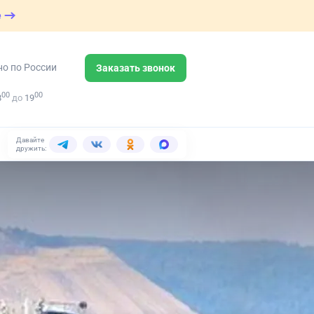
е
но по России
Заказать звонок
00
00
8
до
19
Давайте
дружить: