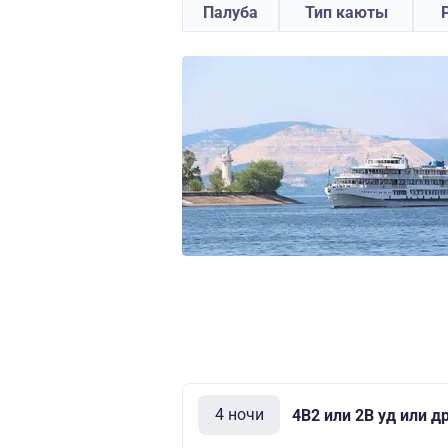
Палуба
Тип каюты
4 ночи
4В2 или 2В уд или д