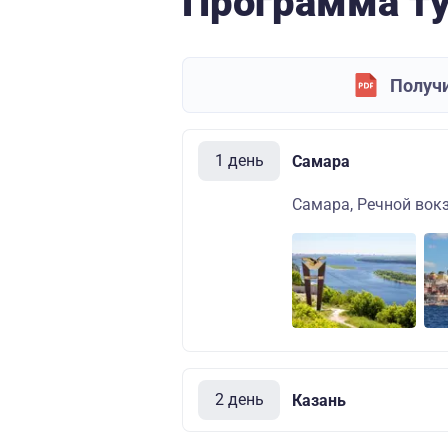
Программа т
Получи
1 день
Самара
Самара, Речной вокза
2 день
Казань