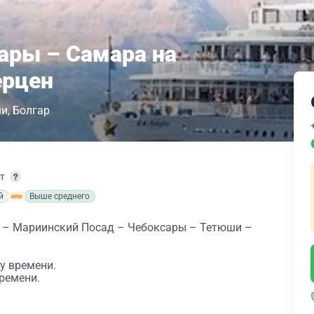
ары – Самара на
ерцен
ши
Болгар
рт
й
Выше среднего
 – Мариинский Посад – Чебоксары – Тетюши –
у времени.
ремени.