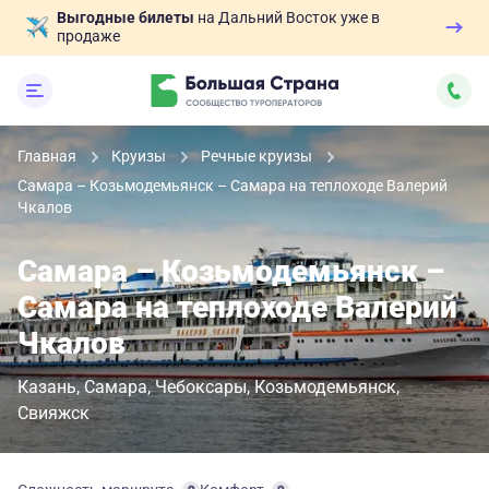
Выгодные билеты
на Дальний Восток уже в
продаже
Главная
Круизы
Речные круизы
Самара – Козьмодемьянск – Самара на теплоходе Валерий
Чкалов
Самара – Козьмодемьянск –
Самара на теплоходе Валерий
Чкалов
Казань
Самара
Чебоксары
Козьмодемьянск
Свияжск