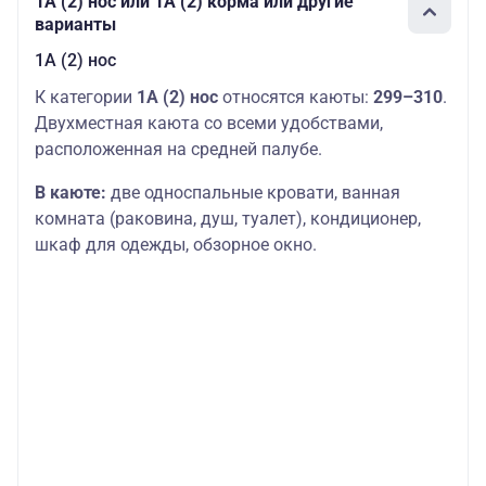
1А (2) нос или 1А (2) корма или другие
варианты
1А (2) нос
К категории
1А (2) нос
относятся каюты:
299–310
.
Двухместная каюта со всеми удобствами,
расположенная на средней палубе.
В каюте:
две односпальные кровати, ванная
комната (раковина, душ, туалет), кондиционер,
шкаф для одежды, обзорное окно.