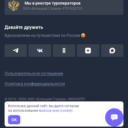
Мы в реестре туроператоров
ООО «Большая Страна» РТО 020723
Давайте дружить
Вдохновляем на путешествия
по России
Пользовательское соглашение
Политика конфиденциальности
© 2016—2026 ООО «Большая Страна». ИНН/КПП
5908078160/590801001 ОГРН 1185958020533
Используя данный сайт, вы даете согласие
Номер в реестре Роскомнадзора № 59-18-006319 (Приказ № 321 от
на использование
файлов куки (cookie)
11.10.2018)
Полное или частичное копирование изображений и текстов возможно
OK
только с указанием активной ссылки на сайт Большая Страна.