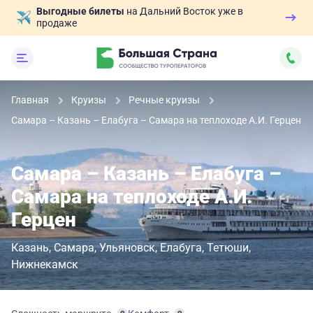
Выгодные билеты
на Дальний Восток уже в
продаже
Главная
Круизы
Речные круизы
Самара – Казань – Елабуга – Самара на теплоходе А.И. Герцен
Самара – Казань – Елабуга –
Самара на теплоходе А.И.
Герцен
Казань
Самара
Ульяновск
Елабуга
Тетюши
Нижнекамск