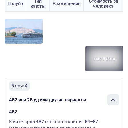
Тип
Стоимость за
Палуба
Размещение
каюты
человека
Еще 5 фото
5 ночей
4В2 или 2В уд или другие варианты
4В2
К категории
4В2
относятся каюты:
84–87
.