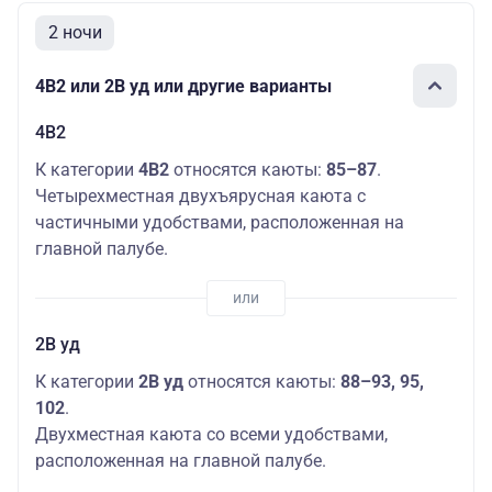
2 ночи
4В2 или 2В уд или другие варианты
4В2
К категории
4В2
относятся каюты:
85–87
.
Четырехместная двухъярусная каюта с
частичными удобствами, расположенная на
главной палубе.
2В уд
К категории
2В уд
относятся каюты:
88–93, 95,
102
.
Двухместная каюта со всеми удобствами,
расположенная на главной палубе.