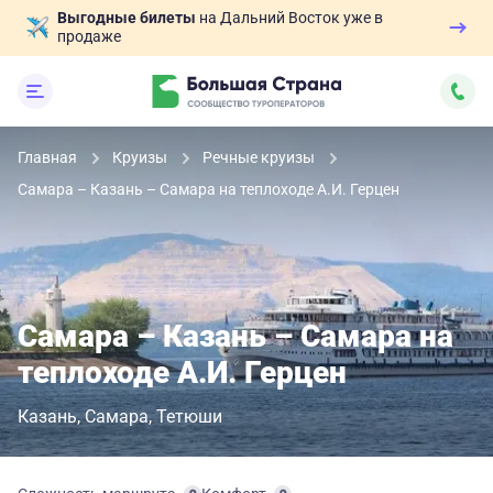
Выгодные билеты
на Дальний Восток уже в
продаже
Главная
Круизы
Речные круизы
Самара – Казань – Самара на теплоходе А.И. Герцен
Самара – Казань – Самара на
теплоходе А.И. Герцен
Казань
Самара
Тетюши