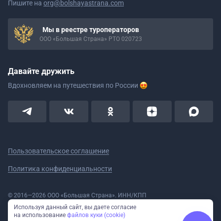
Пишите на
org@bolshayastrana.com
Мы в реестре туроператоров
ООО «Большая Страна» РТО 020723
Давайте дружить
Вдохновляем на путешествия
по России
Пользовательское соглашение
Политика конфиденциальности
© 2016—2026 ООО «Большая Страна». ИНН/КПП
5908078160/590801001 ОГРН 1185958020533
Используя данный сайт, вы даете согласие
Номер в реестре Роскомнадзора № 59-18-006319 (Приказ № 321 от
на использование
файлов куки (cookie)
11.10.2018)