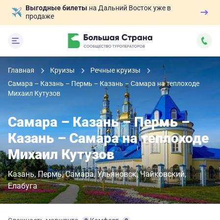
Выгодные билеты
на Дальний Восток уже в
продаже
Главная
Круизы
Речные круизы
Самара – Казань – Пермь – Казань – Самара на теплоходе
Михаил Кутузов
Самара – Казань – Пермь –
Казань – Самара на теплоходе
Михаил Кутузов
Казань
Пермь
Самара
Ульяновск
Чайковский
Елабуга