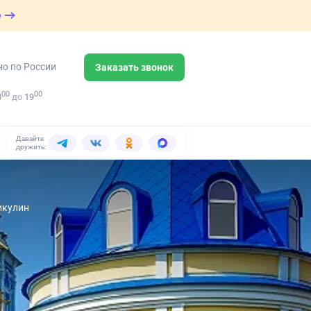
е
но по России
Заказать звонок
00
00
8
до
19
Давайте
дружить:
икулин