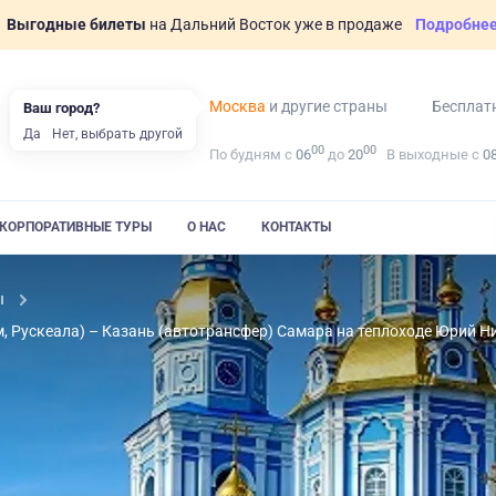
Выгодные билеты
на Дальний Восток уже в продаже
Подробне
Москва
и другие страны
Бесплат
Ваш город?
Да
Нет, выбрать другой
00
00
По будням с
06
до
20
В выходные с
0
КОРПОРАТИВНЫЕ ТУРЫ
О НАС
КОНТАКТЫ
ы
, Рускеала) – Казань (автотрансфер) Самара на теплоходе Юрий Н