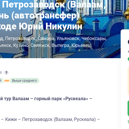
 Петрозаводск (Валаам,
нь (автотрансфер)
ходе Юрий Никулин
од
Петрозаводск
Самара
Ульяновск
Чебоксары
ьянск
Кузино
Свияжск
Вытегра
Юрьевец
рт
й
Выше среднего
й тур Валаам – горный парк «Рускеала» –
– Кижи – Петрозаводск (Валаам, Рускеала) –