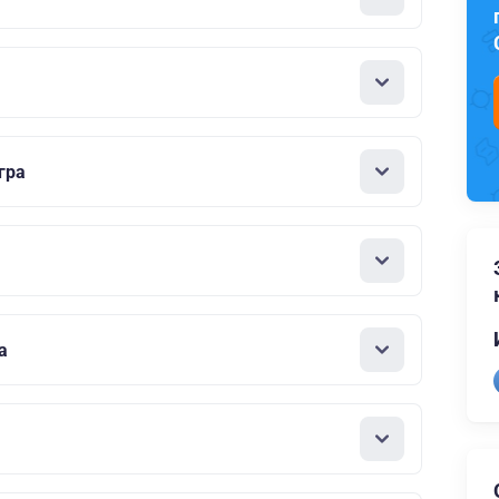
гра
а