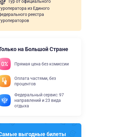
Тур от официального
туроператора из Единого
федерального реестра
туроператоров
Только на Большой Стране
Прямая цена без комиссии
Оплата частями, без
процентов
Федеральный сервис: 97
направлений и 23 вида
отдыха
Самые выгодные билеты