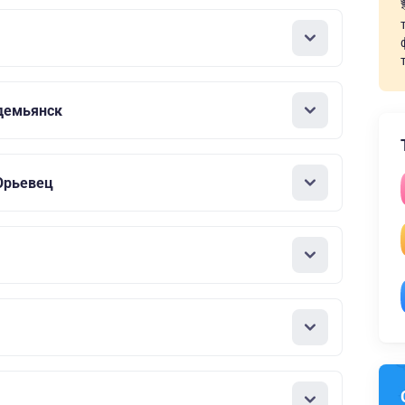
демьянск
Юрьевец