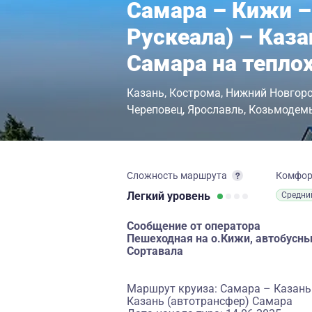
Самара – Кижи –
Рускеала) – Каза
Самара на тепло
Казань
Кострома
Нижний Новгор
Череповец
Ярославль
Козьмодем
Сложность маршрута
Комфо
Легкий
уровень
Средни
Сообщение от оператора
Пешеходная на о.Кижи, автобусны
Сортавала
Маршрут круиза: Самара – Казань 
Казань (автотрансфер) Самара