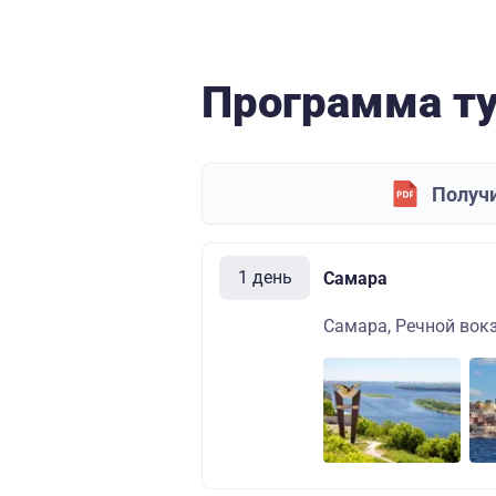
Программа т
Получи
1 день
Самара
Самара, Речной вокза