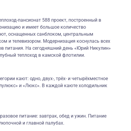
плоход-пансионат 588 проект, построенный в
рнизацию и имеет большое количество
ют, оснащенных санблоком, центральным
ом и телевизором. Модернизация коснулась всех
в питания. На сегодняшний день «Юрий Никулин»
убный теплоход в камской флотилии.
гории кают: одно, двух-, трёх- и четырёхместное
лулюкс» и «Люкс». В каждой каюте холодильник
разовое питание: завтрак, обед и ужин. Питание
люпочной и главной палубах.