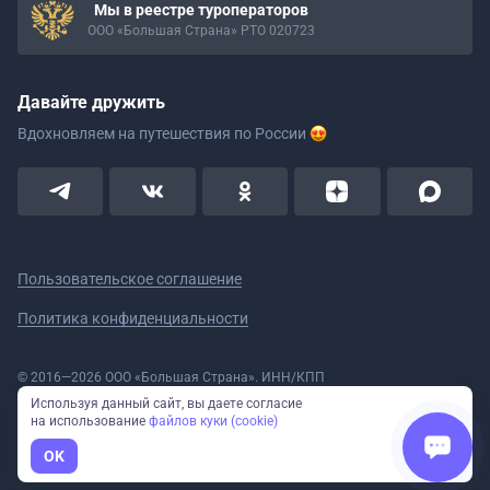
Мы в реестре туроператоров
ООО «Большая Страна» РТО 020723
Давайте дружить
Вдохновляем на путешествия
по России
Пользовательское соглашение
Политика конфиденциальности
© 2016—2026 ООО «Большая Страна». ИНН/КПП
5908078160/590801001 ОГРН 1185958020533
Используя данный сайт, вы даете согласие
Номер в реестре Роскомнадзора № 59-18-006319 (Приказ № 321 от
на использование
файлов куки (cookie)
11.10.2018)
Полное или частичное копирование изображений и текстов возможно
OK
только с указанием активной ссылки на сайт Большая Страна.