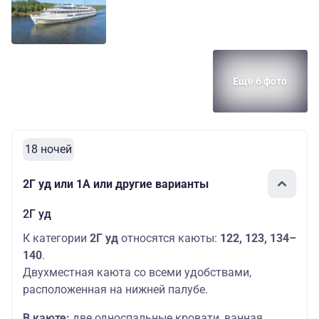
Еще 6 фото
18 ночей
2Г уд или 1А или другие варианты
2Г уд
К категории
2Г уд
относятся каюты:
122, 123, 134–
140
.
Двухместная каюта со всеми удобствами,
расположенная на нижней палубе.
В каюте:
две односпальные кровати, ванная